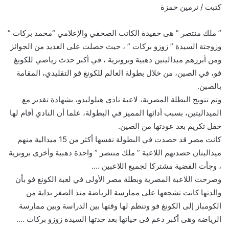
كتبت / نرمين حمزة
” ملك منتصر ” هى حفيدة الكاتب الصحفي والإعلامي “محمد بركات ”
وزوجتة السيدة ” زوزو بركات ” ، حيث حصلت على العديد من الجوائز
ومن أبرزهم ميداليتين ذهبية وبرونزية ، في أكبر حدث رياضي للكونغ
فو، في الصين، من خلال بطولة العالم للكونغ فو التقليدي، المقامة
بالصين.
وتم تتويج البطلة المصرية، لاعبة نادي هيلوليدو، بشهادة تقدير مع
الميداليتين، بسبب أدائها المميز في البطولة، علما أن النادي أقام لها
حفل تكريم بعد عودتها من الصين.
كانت مصر قد حصدت في البطولة نفسها أكثر من 15 ميدالية منهم
ميداليتان حصدتهم اللاعبة ” ملك منتصر ” واحدة ذهبية وأخرى برونزية
، وجأت الفضية مشتركا لجميع اللاعبين ….
وصرحت اللاعبة المصرية وبطلة مصر الأولى في لعبة الكونغ فو بأن
والدتها كانت تشجعها على ممارسة الرياضة منذ الصغر بداية من
الكومباز إلى الكونغ فو وتنظم لها وقتها بين الدراسة وبين ممارسة
الرياضة وهى أكبر دعم فى حياتها بعد جدتها السيدة زوزو بركات ….