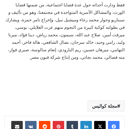
فقط ودارت أحداثه حول عدة قضايا اجتماعية، من ضمنها قضايا
الورث، والمشاكل الأسرية المتواجدة في مجتمعنا، وهو من تأليف و
سيناريو وحوار محمد رجاء وميشيل نبيل، وإخراج تامر حمزة، ويشارك
في بطولته كوكبة كبيرة من النجوم منهم عزت العلايلي، بوسي،
ميرفت أمين، صلاح عبد الله، سيمون، محمد رياض، دينا فؤاد، ميرنا
وليد، رامي وحيد، خالد سرحان، نضال الشافعي، هالة فاخر، أحمد
التهامي، ميرهان حسين، ريم البارودي، إنعام سالوسة، صبري فواز،
منه فضالي، محمد نجاتي، ومن إنتاج شركة فنون مصر.
مجلة كواليس
لينكدإن
بينتيريست
مشاركة عبر البريد