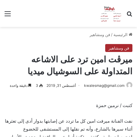
بحث عن
الق
الرئيسية
/
فن ومشاهير
فن ومشاهير
ميرڤت امين ترد على الاشاعه
المتداولة على السوشيال ميديا
kwalesmag@gmail.com
أغسطس 31, 2019
3
دقيقة واحدة
كتبت / نرمين حمزة
نفت الفنانة ميرفت امين كل ما تردد عن إصابتها بدوار أدى إلى تعثرها
أثناء سيرها بالشارع، وأنه تم نقلها إلى المستشفى للخضوع
لفحوصات طبية مكثفة، مؤكدة أنها بخير والواقعة لم تحدث بالأساس