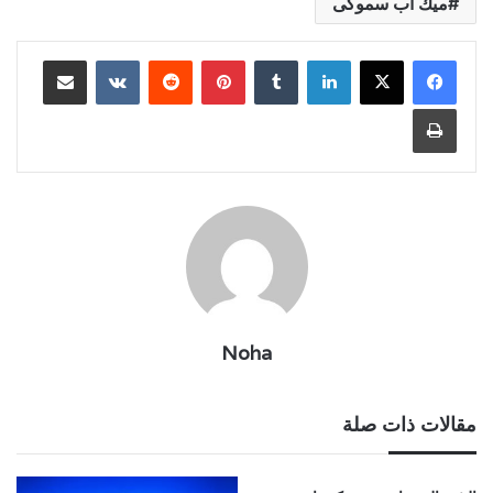
ميك اب سموكى
لينكدإن
بينتيريست
مشاركة عبر البريد
طباعة
Noha
مقالات ذات صلة