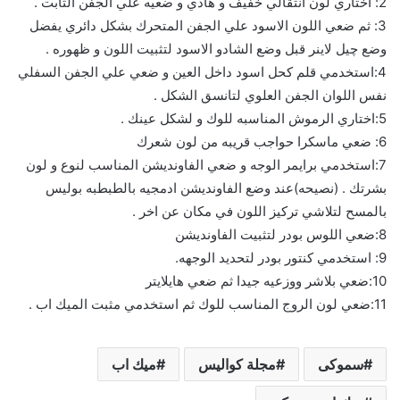
2: اختاري لون انتقالي خفيف و هادي و ضعيه علي الجفن الثابت .
3: ثم ضعي اللون الاسود علي الجفن المتحرك بشكل دائري يفضل
وضع چيل لاينر قبل وضع الشادو الاسود لتثبيت اللون و ظهوره .
4:استخدمي قلم كحل اسود داخل العين و ضعي علي الجفن السفلي
نفس اللوان الجفن العلوي لتانسق الشكل .
5:اختاري الرموش المناسبه للوك و لشكل عينك .
6: ضعي ماسكرا حواجب قريبه من لون شعرك
7:استخدمي برايمر الوجه و ضعي الفاونديشن المناسب لنوع و لون
بشرتك . (نصيحه)عند وضع الفاونديشن ادمجيه بالطبطبه بوليس
بالمسح لتلاشي تركيز اللون في مكان عن اخر .
8:ضعي اللوس بودر لتثبيت الفاونديشن
9: استخدمي كنتور بودر لتحديد الوجهه.
10:ضعي بلاشر ووزعيه جيدا ثم ضعي هايلايتر
11:ضعي لون الروج المناسب للوك ثم استخدمي مثبت الميك اب .
سموكى
مجلة كواليس
ميك اب