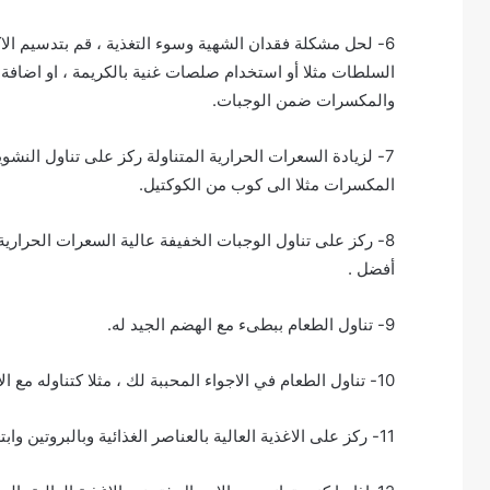
6- لحل مشكلة فقدان الشهية وسوء التغذية ، قم بتدسيم ال
السلطات مثلا أو استخدام صلصات غنية بالكريمة ، او اضافة ا
والمكسرات ضمن الوجبات.
7- لزيادة السعرات الحرارية المتناولة ركز على تناول النش
المكسرات مثلا الى كوب من الكوكتيل.
8- ركز على تناول الوجبات الخفيفة عالية السعرات الحرا
أفضل .
9- تناول الطعام ببطىء مع الهضم الجيد له.
10- تناول الطعام في الاجواء المحببة لك ، مثلا كتناوله مع الاصدقاء أو في أجواء الاسرة فهذا سيشجعك أكثر على تناول وجباتك.
11- ركز على الاغذية العالية بالعناصر الغذائية وبالبروتين وابتعد عن الاغذية الفقيرة أو قليلة البروتين ، مثل المشروبات الغازية.