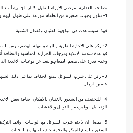
نصائحنا الغذائية لمرضى الاورام لتقليل الاثار الجانبية أثناء ال
1- تناول وجبات صغيرة من الطعام موزعة على طول اليوم وكل ساعتين (6-8 وجبات يوميا) بدلا من ثلاث وجبات رئيسية،
فهذا سيساعدك في مواجهة الغثيان وفقدان الشهية.
2- ركز على الاغذية الطرية واللينة وسهلة الهضم ، ومن ال
قواعدة سلامة الاغذية ودرجات الحرارة المناسبة والنظافة أ
وعدم قدرة على هضم الطعام.وابتعد عن نوعيات الاغذية التي 
3- ركز على شرب السوائل لمنع الجفاف بما في ذلك الشوربا
عصير الرمان .
4- للتخفيف من الشعور بالغثيان بالامكان اضافة بعض الاغذية
الزنجبيل ، وغيره من التوابل والاعشاب.
5- يفضل ان لا يتم شرب السوائل مع الوجبات ، وانما التركيز
الشعور بالشبع المبكر والتخمة عند تناولها مع الوجبات.