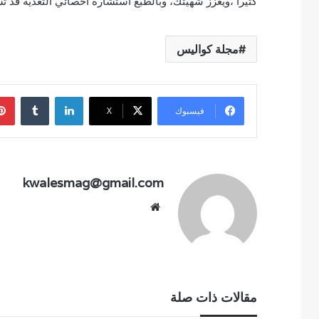
كثيرا ،ويعزز شهيتك، وبالطبع استشارة أخصائي التغذية قد ت
مجلة كواليس
لينكدإن
فيسبوك
‫X
kwalesmag@gmail.com
موقع
الويب
مقالات ذات صلة