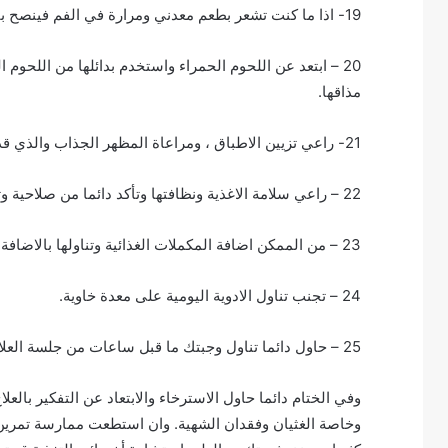
19- اذا ما كنت تشعر بطعم معدني ومرارة في الفم فينصح باستبدال ادوات الطعام المعدنية باخرى بلاستيكية أو ورقية.
20 – ابتعد عن اللحوم الحمراء واستخدم بدائلها من اللحوم 
مذاقها.
21- راعي تزيين الاطباق ، ومراعاة المظهر الجذاب والذي قد يكون له دور كبير في فتح الشهية.
22 – راعي سلامة الاغذية ونظافتها وتأكد دائما من صلاحية وتواريخ الانتهاء لما تتناوله.
23 – من الممكن اضافة المكملات الغذائية وتناولها بالاضافة الى غذائك ولكن بعد استشارة المختص.
24 – تجنب تناول الادوية اليومية على معدة خاوية.
25 – حاول دائما تناول وجبتك ما قبل ساعات من جلسة العلاج الكيماوي.
وفي الختام دائما حاول الاسترخاء والابتعاد عن التفكير با
وخاصة الغثيان وفقدان الشهية. وان استطعت ممارسة تمر