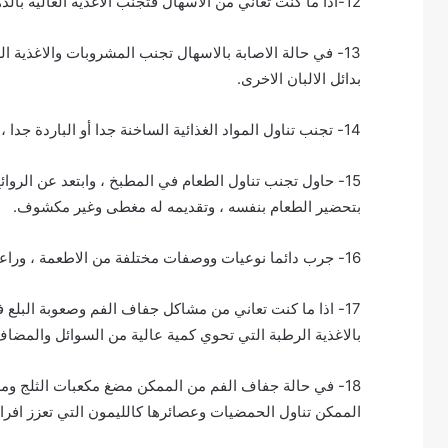
12-اذا ما كنت تعاني من الاسهال فتجنب الاغذية العالية بالدهون والمقالي.
13- في حالة الاصابة بالاسهال تجنب المشروبات والاغذية الع
بدائل الالبان الاخرى.
14- تجنب تناول المواد الغذائية الساخنة جدا أو الباردة جدا ، وتناول الأطعمة في درجة حرارة الغرفة.
15- حاول تجنب تناول الطعام في المطبخ ، وابتعد عن الروا
بتحضير الطعام بنفسه ، وتقديمه له مغطى وغير مكشوف.
16- جرب دائما نوعيات ووصفات مختلفة من الاطعمة ، وراعي التنويع وتناول ما تحب.
17- اذا ما كنت تعاني من مشاكل جفاف الفم وصعوبة البلع
بالاغذية الرطبة التي تحوي كمية عالية من السوائل والمضاف ا
18- في حالة جفاف الفم من الممكن مضغ مكعبات الثلج و
الممكن تناول الحمضيات وعصائرها كالليمون التي تعزز افراز