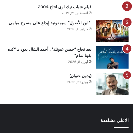
فيلم شباب تيك اوى انتاج 2004
أغسطس 21, 2019
“ابن الأصول” سيمفونية إبداع علي مسرح ميامي
فبراير 6, 2026
بعد نجاح “حضن عيونك”.. أحمد الشال يعود بـ “كده
بقينا تمام”
أبريل 8, 2026
(بدون عنوان)
يونيو 21, 2026
الاعلى مشاهدة