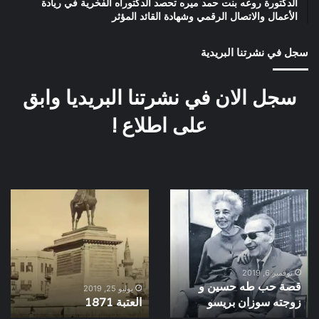
الدكتورة روعه بنت حمد ميره تحصد الدكتوراه الفخرية في ريادة
الأعمال والاتصال الرقمي وشهادة القائد المؤثر
سجل في نشرتنا البريدية
سجل الان في نشرتنا البريديا وابق
على اطلاع !
قصة
العتبة
حب
1871
طه
حسين
و
زوجته
نوفمبر 6, 2019
قصة حب طه حسين و
سوزان
يوليو 25, 2019
بريسو
زوجته سوزان بريسو
العتبة 1871