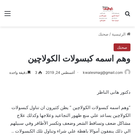
بحث عن
الق
الرئيسية
/
صحتك
صحتك
وهم اسمه كبسولات الكولاچين
kwalesmag@gmail.com
أغسطس 24, 2019
3
دقيقة واحدة
دكتور هانى الناظر
“وهم اسمه كبسولات الكولاچين ” يظن كثيرون ان تناول كبسولات
الكولاچين يساعد علي منع ظهور التجاعيد وعلاجها وكذلك علاج
مشاكل ضعف وتساقط الشعر وضعف وتكسر الأظافر وفي سبيلهم
الي ذلك ينفقون أموالا باهظة علي شراء وتناول تلك الكبسولات ..