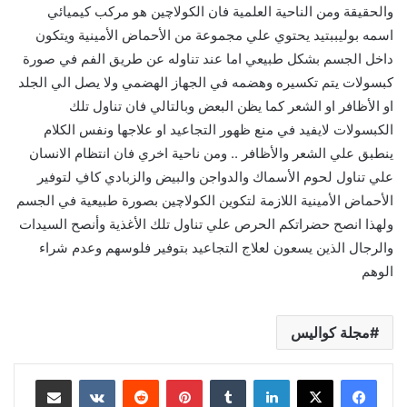
والحقيقة ومن الناحية العلمية فان الكولاچين هو مركب كيميائي
اسمه بوليببتيد يحتوي علي مجموعة من الأحماض الأمينية ويتكون
داخل الجسم بشكل طبيعي اما عند تناوله عن طريق الفم في صورة
كبسولات يتم تكسيره وهضمه في الجهاز الهضمي ولا يصل الي الجلد
او الأظافر او الشعر كما يظن البعض وبالتالي فان تناول تلك
الكبسولات لايفيد في منع ظهور التجاعيد او علاجها ونفس الكلام
ينطبق علي الشعر والأظافر .. ومن ناحية اخري فان انتظام الانسان
علي تناول لحوم الأسماك والدواجن والبيض والزبادي كافِ لتوفير
الأحماض الأمينية اللازمة لتكوين الكولاچين بصورة طبيعية في الجسم
ولهذا انصح حضراتكم الحرص علي تناول تلك الأغذية وأنصح السيدات
والرجال الذين يسعون لعلاج التجاعيد بتوفير فلوسهم وعدم شراء
الوهم
مجلة كواليس
لينكدإن
بينتيريست
مشاركة عبر البريد