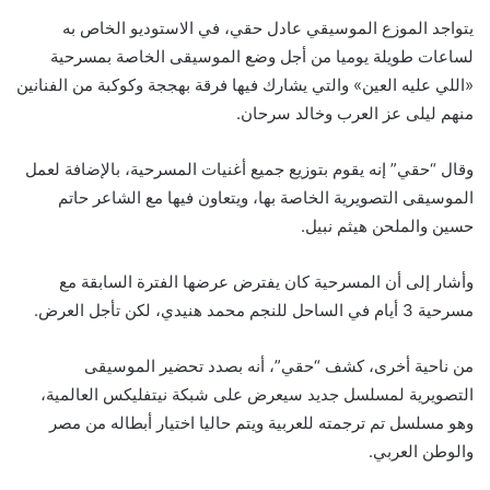
يتواجد الموزع الموسيقي عادل حقي، في الاستوديو الخاص به
لساعات طويلة يوميا من أجل وضع الموسيقى الخاصة بمسرحية
«اللي عليه العين» والتي يشارك فيها فرقة بهججة وكوكبة من الفنانين
منهم ليلى عز العرب وخالد سرحان.
وقال “حقي” إنه يقوم بتوزيع جميع أغنيات المسرحية، بالإضافة لعمل
الموسيقى التصويرية الخاصة بها، ويتعاون فيها مع الشاعر حاتم
حسين والملحن هيثم نبيل.
وأشار إلى أن المسرحية كان يفترض عرضها الفترة السابقة مع
مسرحية 3 أيام في الساحل للنجم محمد هنيدي، لكن تأجل العرض.
من ناحية أخرى، كشف “حقي”، أنه بصدد تحضير الموسيقى
التصويرية لمسلسل جديد سيعرض على شبكة نيتفليكس العالمية،
وهو مسلسل تم ترجمته للعربية ويتم حاليا اختيار أبطاله من مصر
والوطن العربي.