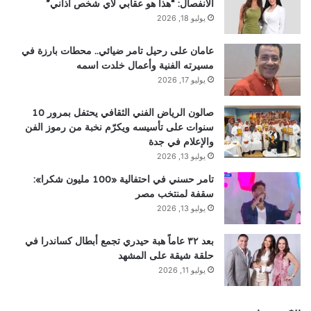
الانفصال: “هذا هو عقابي لأي شخص أذاني”
يوليو 18, 2026
عامان على رحيل تامر ضيائي.. محطات بارزة في
مسيرته الفنية وأعمال خلدت اسمه
يوليو 17, 2026
صالون الرياض الفني الثقافي يحتفل بمرور 10
سنوات على تأسيسه ويكرّم نخبة من رموز الفن
والإعلام في جدة
يوليو 13, 2026
تامر حسني في احتفالية «100 مليون شكرا»:
سقفة لمنتخب مصر
يوليو 13, 2026
بعد ٣٢ عاماً هبة حيدري تجمع أبطال كساندرا في
حلقة شيقة على المشهد
يوليو 11, 2026