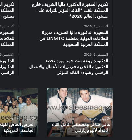
تكريم السفيرة الدكتورة داليا الشريف خارج
تكريم ال
المملكة بلقب “القائد المؤثر للتراث على
المملكة 
مستوى العالم 2026”
مستوى العال
أغسطس 5, 2026
أغسطس 5, 2026
السفيرة الدكتورة داليا الشريف مديرةً
السفيرة 
للعلاقات الدولية بمنظمة UNMTC في
المملكة العربية السعودية
المملكة 
أغسطس 5, 2026
أغسطس 5, 2026
الدكتورة روعه بنت حمد ميره تحصد
الدكتورة
الدكتوراه الفخرية في ريادة الأعمال والاتصال
الدكتورا
الرقمي وشهادة القائد المؤثر
الرقمي و
هانى
العرض
شاكر
الخاص
ومصطفى
لفيلم
كامل
صعيدى
اثناء
فى
يوليو 30, 2019
سبتمبر 30, 2019
الاعداد
الجامعة
هانى شاكر ومصطفى كامل اثناء
العرض الخاص لفيل
الاعداد لألبوم يارتنى
الجامعة الامريكية
لألبوم
الامريكية
يارتنى