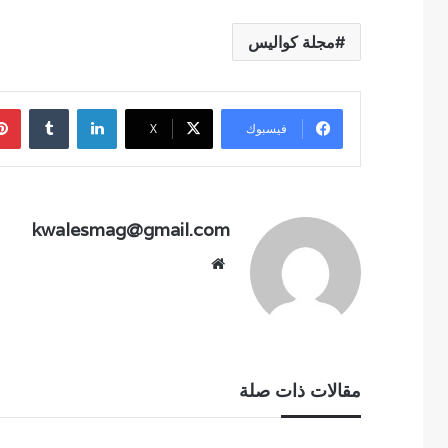
مجلة كواليس
لينكدإن
فيسبوك
‫X
kwalesmag@gmail.com
موقع
الويب
مقالات ذات صلة