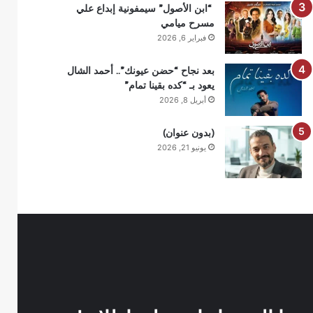
“ابن الأصول” سيمفونية إبداع علي
مسرح ميامي
فبراير 6, 2026
بعد نجاح “حضن عيونك”.. أحمد الشال
يعود بـ “كده بقينا تمام”
أبريل 8, 2026
(بدون عنوان)
يونيو 21, 2026