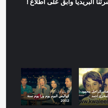
نا البريديا وابق على اطلاع !
كواليس
البوم
يوم
ورا
يوم
فنان الراحل محمود
مايو 24, 2021
سنة
المخرج احمد
كواليس البوم يوم ورا يوم سنة
2002
2002