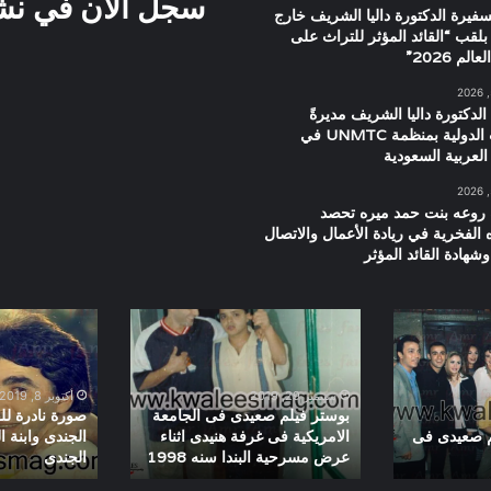
سجل الان في نشرت
سفيرة الدكتورة داليا الشريف خارج
بلقب “القائد المؤثر للتراث على
م 2026”
الدكتورة داليا الشريف مديرةً
للعلاقات الدولية بمنظمة UNMTC في
العربية السعودية
 روعه بنت حمد ميره تحصد
ه الفخرية في ريادة الأعمال والاتصال
شهادة القائد المؤثر
بوستر
صورة
فيلم
نادرة
صعيدى
للفنان
فى
الراحل
سبتمبر 29, 2019
أكتوبر 8, 2019
الجامعة
محمود
بوستر فيلم صعيدى فى الجامعة
صورة نادرة لل
الامريكية
الجندى
م صعيدى فى
الامريكية فى غرفة هنيدى اثناء
الجندى وابنة 
عرض مسرحية البندا سنه 1998
الجندى
فى غرفة
وابنة
هنيدى
المخرج