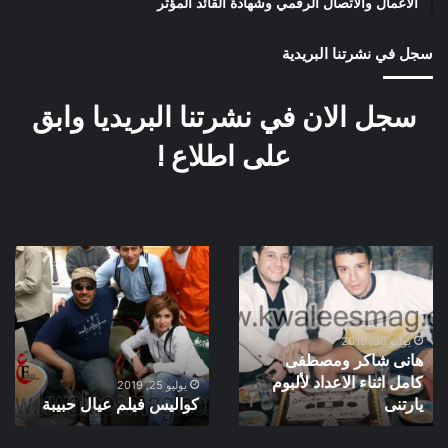
الأعمال والاتصال الرقمي وشهادة القائد المؤثر
سجل في نشرتنا البريدية
سجل الان في نشرتنا البريديا وابق
على اطلاع !
هانى
كواليس
شاكر
فيلم
ومصطفى
عيال
كامل
حبيبة
اثناء
يوليو 30, 2019
هانى شاكر ومصطفى
الاعداد
كامل اثناء الاعداد لألبوم
لألبوم
يوليو 25, 2019
يارتنى
يارتنى
كواليس فيلم عيال حبيبة