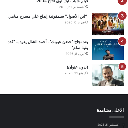
فيلم شباب تيك اوى انتاج 2004
أغسطس 21, 2019
“ابن الأصول” سيمفونية إبداع علي مسرح ميامي
فبراير 6, 2026
بعد نجاح “حضن عيونك”.. أحمد الشال يعود بـ “كده
بقينا تمام”
أبريل 8, 2026
(بدون عنوان)
يونيو 21, 2026
الاعلى مشاهدة
أغسطس 5, 2026