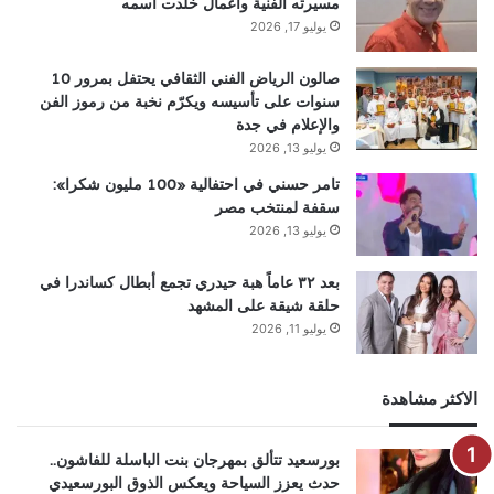
مسيرته الفنية وأعمال خلدت اسمه
يوليو 17, 2026
صالون الرياض الفني الثقافي يحتفل بمرور 10
سنوات على تأسيسه ويكرّم نخبة من رموز الفن
والإعلام في جدة
يوليو 13, 2026
تامر حسني في احتفالية «100 مليون شكرا»:
سقفة لمنتخب مصر
يوليو 13, 2026
بعد ٣٢ عاماً هبة حيدري تجمع أبطال كساندرا في
حلقة شيقة على المشهد
يوليو 11, 2026
الاكثر مشاهدة
بورسعيد تتألق بمهرجان بنت الباسلة للفاشون..
حدث يعزز السياحة ويعكس الذوق البورسعيدي