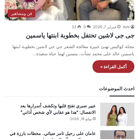
فن ومشاهير
Amr
فبراير 7, 2026
0
32
جى جى لاشين تحتفل بخطوبة ابنتها ياسمين
مجلة كواليس تهنئ خبيرة معالجة الشعر جي جي لاشين بخطوبة ابنتها
ياسمين خالد على محمد نشأت، متمنين لهما حياة سعيدة…
أكمل القراءة »
احدث الموضوعات
عبير صبري تفتح قلبها وتكشف أسرارها بعد
الانفصال: “هذا هو عقابي لأي شخص أذاني”
يوليو 18, 2026
عامان على رحيل تامر ضيائي.. محطات بارزة في