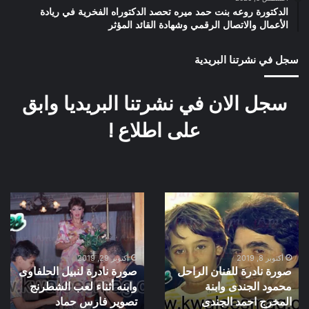
الدكتورة روعه بنت حمد ميره تحصد الدكتوراه الفخرية في ريادة
الأعمال والاتصال الرقمي وشهادة القائد المؤثر
سجل في نشرتنا البريدية
سجل الان في نشرتنا البريديا وابق
على اطلاع !
صورة
صورة
نادرة
نادرة
للفنان
لنبيل
الراحل
الحلفاوى
محمود
وابنه
أكتوبر 8, 2019
أكتوبر 29, 2019
صورة نادرة للفنان الراحل
صورة نادرة لنبيل الحلفاوى
الجندى
أثناء
محمود الجندى وابنة
وابنه أثناء لعب الشطرنج
وابنة
لعب
المخرج
المخرج احمد الجندى
الشطرنج
تصوير فارس حماد