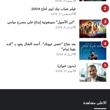
يونيو 23, 2026
فيلم شباب تيك اوى انتاج 2004
أغسطس 21, 2019
“ابن الأصول” سيمفونية إبداع علي مسرح ميامي
فبراير 6, 2026
بعد نجاح “حضن عيونك”.. أحمد الشال يعود بـ “كده
بقينا تمام”
أبريل 8, 2026
(بدون عنوان)
يونيو 21, 2026
الاعلى مشاهدة