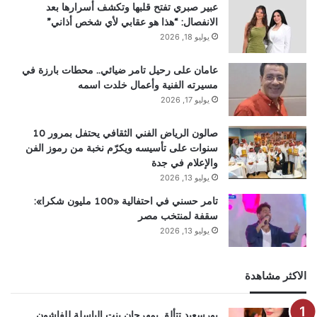
عبير صبري تفتح قلبها وتكشف أسرارها بعد
الانفصال: “هذا هو عقابي لأي شخص أذاني”
يوليو 18, 2026
عامان على رحيل تامر ضيائي.. محطات بارزة في
مسيرته الفنية وأعمال خلدت اسمه
يوليو 17, 2026
صالون الرياض الفني الثقافي يحتفل بمرور 10
سنوات على تأسيسه ويكرّم نخبة من رموز الفن
والإعلام في جدة
يوليو 13, 2026
تامر حسني في احتفالية «100 مليون شكرا»:
سقفة لمنتخب مصر
يوليو 13, 2026
الاكثر مشاهدة
بورسعيد تتألق بمهرجان بنت الباسلة للفاشون..