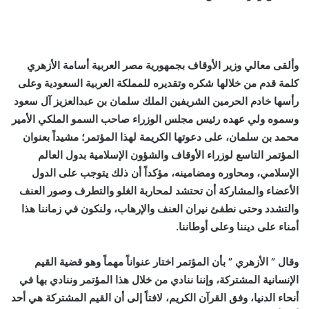
وألقى معالي وزير الأوقاف بجمهورية مصر العربية أسامة الأزهري
كلمة قدم من خلالها شكره وتقديره للمملكة العربية السعودية وعلى
رأسها خادم الحرمين الشريفين الملك سلمان بن عبدالعزيز آل سعود
وسموه ولي عهده رئيس مجلس الوزراء صاحب السمو الملكي الأمير
محمد بن سلمان، على دعوتها الكريمة لهذا المؤتمر؛ مشيداً بعنوان
المؤتمر التاسع لوزراء الأوقاف والشؤون الإسلامية بدول العالم
الإسلامي، ومحاوره ومضامينه، مؤكداً أن ذلك يتوجب على الدول
الأعضاء والمشاركة أن تحتشد لمحاربة الغلو والتطرف وصور العنف
والتشدد وحتى نطفئ نيران العنف والإرهاب، ولنكون في زماننا هذا
أمناء على ديننا وعلى أوطاننا.
وقال ” الأزهري ” بأن المؤتمر اختار عنواناً مهماً وهو قضية القيم
الإنسانية المشتركة، وإننا ننادي من خلال هذا المؤتمر وننادي بها في
أنحاء الدنيا، وفق القرآن الكريم، لافتاً إلى أن القيم المشتركة هي أحد