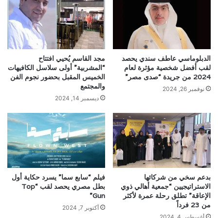
الدبلوماسي عاطف سندي يحصد
مجد القاسم يُحيي افتتاح
لقب أفضل شخصية مؤثرة لعام
“المشربية” أولى سلاسل الكافيهات
2024 من جريدة “صدى مصر”
الخميس المقبل بحضور نجوم الفن
والمجتمع
نوفمبر 26, 2024
ديسمبر 14, 2024
بدعم سخي من شركائها
فيلم “سابع سما” يسرد حكاية أول
الاستراتيجيين “جمعية أهالي ذوي
بطل مصري يحصد لقب “Top
الإعاقة” تطلق رحلة عمرة لأكثر
Gun”
من 23 فرداً
أكتوبر 7, 2024
أغسطس 4, 2024