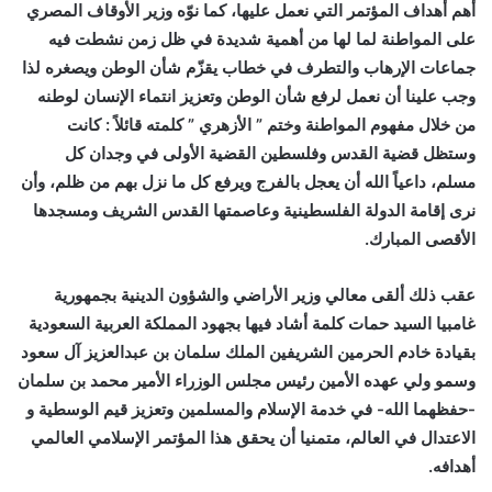
أهم أهداف المؤتمر التي نعمل عليها، كما نوّه وزير الأوقاف المصري
على المواطنة لما لها من أهمية شديدة في ظل زمن نشطت فيه
جماعات الإرهاب والتطرف في خطاب يقزّم شأن الوطن ويصغره لذا
وجب علينا أن نعمل لرفع شأن الوطن وتعزيز انتماء الإنسان لوطنه
من خلال مفهوم المواطنة وختم ” الأزهري ” كلمته قائلاً : كانت
وستظل قضية القدس وفلسطين القضية الأولى في وجدان كل
مسلم، داعياً الله أن يعجل بالفرج ويرفع كل ما نزل بهم من ظلم، وأن
نرى إقامة الدولة الفلسطينية وعاصمتها القدس الشريف ومسجدها
الأقصى المبارك.
عقب ذلك ألقى معالي وزير الأراضي والشؤون الدينية بجمهورية
غامبيا السيد حمات كلمة أشاد فيها بجهود المملكة العربية السعودية
بقيادة خادم الحرمين الشريفين الملك سلمان بن عبدالعزيز آل سعود
وسمو ولي عهده الأمين رئيس مجلس الوزراء الأمير محمد بن سلمان
-حفظهما الله- في خدمة الإسلام والمسلمين وتعزيز قيم الوسطية و
الاعتدال في العالم، متمنيا أن يحقق هذا المؤتمر الإسلامي العالمي
أهدافه.