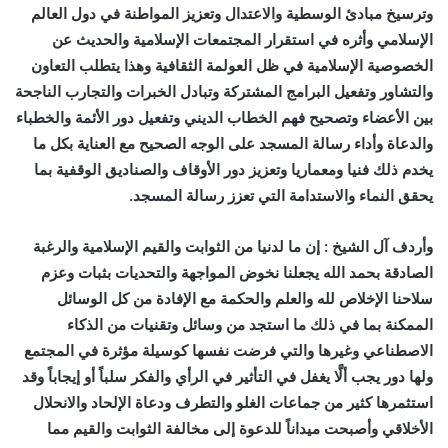
وترسيخ مبادئ الوسطية والاعتدال وتعزيز المواطنة في دول العالم
الإسلامي وأثره في استقرار المجتمعات الإسلامية والحديث عن
الخصوصية الإسلامية في ظل العولمة الثقافية وهذا يتطلب التعاون
والتشاور وتفعيل البرامج المشتركة وتبادل الخبرات والتجارب الناجحة
بين الأعضاء وتصحيح فهم الخطاب الديني وتفعيل دور الأئمة والخطباء
والدعاة وأداء رسالة المسجد على الوجه الصحيح مع العناية بكل ما
يخدم ذلك فنيا ومعماريا وتعزيز دور الأوقاف والصناديق الوقفية بما
يحقق النماء والاستدامة التي تعزز رسالة المسجد.
وأردف آل الشيخ : إن ما لدنيا من الثوابت والقيم الإسلامية والرغبة
الصادقة بحمد الله يجعلنا نخوض المواجهة والتحديات بثبات وعزم
سلاحنا الإخلاص لله والعلم والحكمة مع الإفادة من كل الوسائل
الممكنة بما في ذلك ما استجد من وسائل وتقنيات من الذكاء
الاصطناعي وغيرها والتي فرضت نفسها كوسيلة مؤثرة في المجتمع
ولها دور يجب ألَّا يغفل في التأثير في الرأي والفكر سلباً أو إيجاباً وقد
استثمرها كثير من جماعات الغلو والتطرف ودعاة الإلحاد والانحلال
الأخلاقي وأصبحت ميداناً للدعوة إلى مخالفة الثوابت والقيم مما