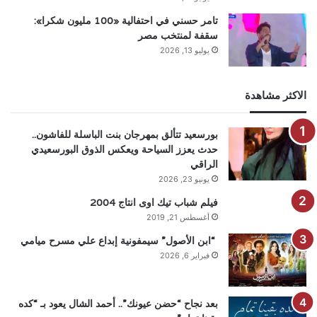
تامر حسني في احتفالية «100 مليون شكرا»:
سقفة لمنتخب مصر
يوليو 13, 2026
الاكثر مشاهدة
بورسعيد تتألق بمهرجان بنت الباسلة للفاشون..
حدث يعزز السياحة ويعكس الذوق البورسعيدي
الراقي
يونيو 23, 2026
فيلم شباب تيك اوى انتاج 2004
أغسطس 21, 2019
“ابن الأصول” سيمفونية إبداع علي مسرح ميامي
فبراير 6, 2026
بعد نجاح “حضن عيونك”.. أحمد الشال يعود بـ “كده