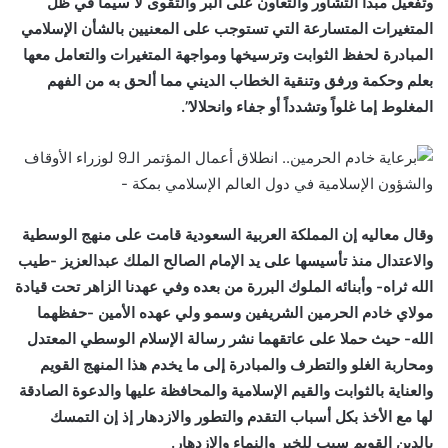
وتفعيل مبدأ التشاور والتعاون على البر والتقوى لا سيما في ظل
المتغيرات المتسارعة التي تستوجب على المعنيين بالشأن الإسلامي
المبادرة لحفظ الثوابت وترسيخها ومواجهة المتغيرات والتعامل معها
بعلم وحكمة ورفق وتنقية الخطاب الديني مما ألحق به من الفهم
المغلوط إما غلواً وتشدداً أو جفاء وانحلالا”.
وقال معاليه إن المملكة العربية السعودية قامت على منهج الوسطية
والاعتدال منذ تأسيسها على يد الإمام الصالح الملك عبدالعزيز -طيب
الله ثراه- وأبنائه الملوك البررة من بعده وفي عهدنا الزاهر تحت قيادة
مولاي خادم الحرمين الشريفين وسمو ولي عهده الأمين -حفظهما
الله- حيث حملا على عاتقهما نشر رسالة الإسلام الوسطي المعتدل
ومحاربة الغلو والتطرف والمبادرة إلى ما يخدم هذا المنهج القويم
والعناية بالثوابت والقيم الإسلامية والمحافظة عليها والدعوة الصادقة
لها مع الأخذ بكل أسباب التقدم والتطور والازدهار إذ إن التمسك
بالدين القويم سبب للخير والنماء والازدهار.