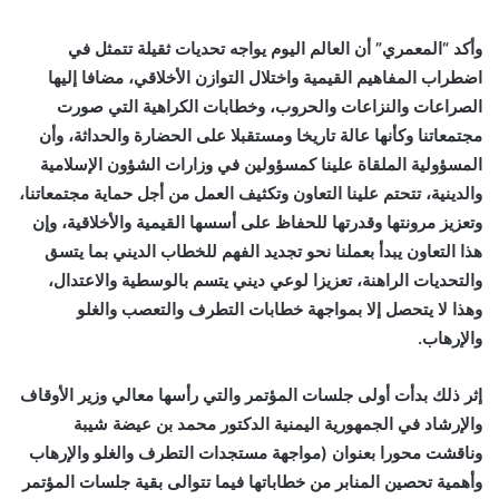
وأكد “المعمري” أن العالم اليوم يواجه تحديات ثقيلة تتمثل في
اضطراب المفاهيم القيمية واختلال التوازن الأخلاقي، مضافا إليها
الصراعات والنزاعات والحروب، وخطابات الكراهية التي صورت
مجتمعاتنا وكأنها عالة تاريخا ومستقبلا على الحضارة والحداثة، وأن
المسؤولية الملقاة علينا كمسؤولين في وزارات الشؤون الإسلامية
والدينية، تتحتم علينا التعاون وتكثيف العمل من أجل حماية مجتمعاتنا،
وتعزيز مرونتها وقدرتها للحفاظ على أسسها القيمية والأخلاقية، وإن
هذا التعاون يبدأ بعملنا نحو تجديد الفهم للخطاب الديني بما يتسق
والتحديات الراهنة، تعزيزا لوعي ديني يتسم بالوسطية والاعتدال،
وهذا لا يتحصل إلا بمواجهة خطابات التطرف والتعصب والغلو
والإرهاب.
إثر ذلك بدأت أولى جلسات المؤتمر والتي رأسها معالي وزير الأوقاف
والإرشاد في الجمهورية اليمنية الدكتور محمد بن عيضة شيبة
وناقشت محورا بعنوان (مواجهة مستجدات التطرف والغلو والإرهاب
وأهمية تحصين المنابر من خطاباتها فيما تتوالى بقية جلسات المؤتمر