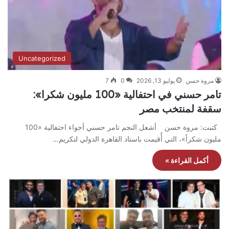
Uncategorized
مروة حسن
يوليو 13, 2026
0
7
تامر حسني في احتفالية «100 مليون شكرا»:
سقفة لمنتخب مصر
كتبت: مروة حسن أشعل النجم تامر حسني أجواء احتفالية «100
مليون شكراً»، التي أُقيمت باستاد القاهرة الدولي لتكريم…
أكمل القراءة »