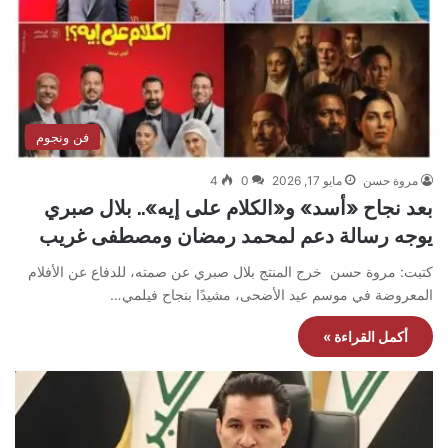
فن ونجوم
مروة حسن
مايو 17, 2026
0
4
بعد نجاح «أسد» و«الكلام على إيه».. بلال صبري
يوجه رسالة دعم لمحمد رمضان ومصطفى غريب
كتبت: مروة حسن خرج المنتج بلال صبري عن صمته، للدفاع عن الأفلام
المعروضة في موسم عيد الأضحى، مشيدًا بنجاح فيلمي…
أكمل القراءة »