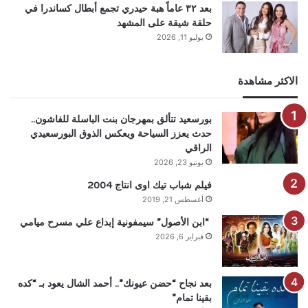
بعد ٣٢ عاماً هبة حيدري تجمع أبطال كساندرا في
حلقة شيقة على المشهد
يوليو 11, 2026
الاكثر مشاهدة
بورسعيد تتألق بمهرجان بنت الباسلة للفاشون..
حدث يعزز السياحة ويعكس الذوق البورسعيدي
الراقي
يونيو 23, 2026
فيلم شباب تيك اوى انتاج 2004
أغسطس 21, 2019
“ابن الأصول” سيمفونية إبداع علي مسرح ميامي
فبراير 6, 2026
بعد نجاح “حضن عيونك”.. أحمد الشال يعود بـ “كده
بقينا تمام”