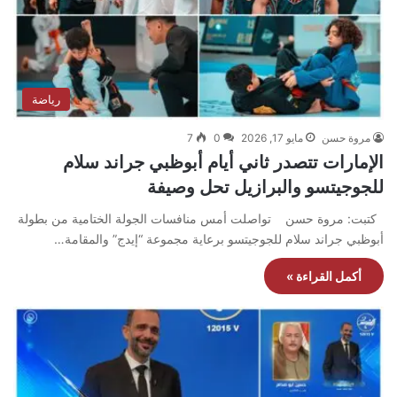
رياضة
مروة حسن
مايو 17, 2026
0
7
الإمارات تتصدر ثاني أيام أبوظبي جراند سلام
للجوجيتسو والبرازيل تحل وصيفة
كتبت: مروة حسن تواصلت أمس منافسات الجولة الختامية من بطولة
أبوظبي جراند سلام للجوجيتسو برعاية مجموعة “إيدج” والمقامة…
أكمل القراءة »