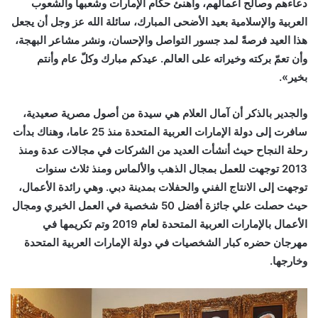
دعاءهم وصالح أعمالهم، وأهنئ حكام الإمارات وشعبها والشعوب
العربية والإسلامية بعيد الأضحى المبارك، سائلة الله عز وجل أن يجعل
هذا العيد فرصةً لمد جسور التواصل والإحسان، ونشر مشاعر البهجة،
وأن تعمّ بركته وخيراته على العالم. عيدكم مبارك وكلّ عام وأنتم
بخير».
والجدير بالذكر أن آمال العلام هي سيدة من أصول مصرية صعيدية،
سافرت إلى دولة الإمارات العربية المتحدة منذ 25 عاما، وهناك بدأت
رحلة النجاح حيث أنشأت العديد من الشركات في مجالات عدة ومنذ
2013 توجهت للعمل بمجال الذهب والألماس ومنذ ثلاث سنوات
توجهت إلى الانتاج الفني والحفلات بمدينة دبي. وهي رائدة الأعمال،
حيث حصلت علي جائزة أفضل 50 شخصية في العمل الخيري ومجال
الأعمال بالإمارات العربية المتحدة لعام 2019 وتم تكريمها في
مهرجان حضره كبار الشخصيات في دولة الإمارات العربية المتحدة
وخارجها.