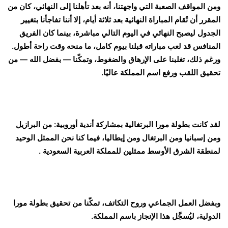
ومن المواقف الصعبة التي واجهتنا، أنه بعد تأهلنا إلى النهائي، كان من
المقرر أن تُقام المباراة النهائية بعد ثلاثة أيام، إلا أننا تفاجأنا بتغيير
الجدول ليصبح النهائي في اليوم التالي مباشرة، بينما كان الفريق
المنافس قد لعب مباراته قبلنا بيوم كامل، ما منحه وقت راحة أطول.
ورغم ذلك، تغلبنا على الإرهاق والضغوط، وتمكّنا — بفضل الله — من
تحقيق اللقب ورفع اسم المملكة عاليًا.
لقد كانت بطولة مورا البرتغالية بمشاركة أندية أوروبية: من البرازيل
ومن إسبانيا ومن البرتغال ومن إيطاليا، فيما كنا نحن الممثل الوحيد
لمنطقة الشرق الأوسط ممثلين للمملكة العربية السعودية .
وبفضل العمل الجماعي وروح التكاتف، تمكّنا من تحقيق بطولة مورا
الدولية، ليُسجَّل هذا الإنجاز باسم المملكة.