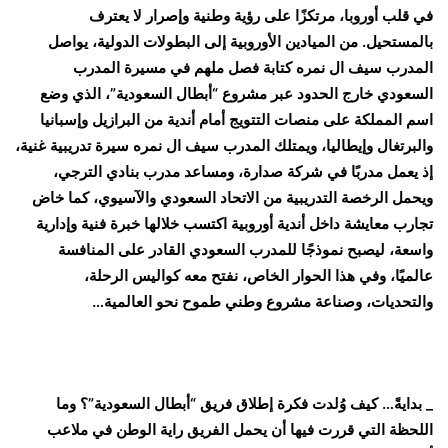
في قلب أوروبا، مرتكزًا على رؤية وطنية وإصرار لا يعترف
بالمستحيل. من الميادين الأوروبية إلى البطولات الدولية، يواصل
المدرب سيف ال نمره كتابة فصل ملهم في مسيرة المدرب
السعودي خارج الحدود عبر مشروع “أبطال السعودية”، الذي وضع
اسم المملكة على منصات التتويج أمام أندية من البرازيل وإسبانيا
والبرتغال وإيطاليا، ويمتلك المدرب سيف ال نمره سيرة تدريبية غنية،
إذ يعمل مدربًا في شركة صدارة، ومساعد مدرب بنادي الترجي،
ويحمل الرخصة التدريبية من الاتحاد السعودي والآسيوي، كما خاض
تجارب معايشة داخل أندية أوروبية اكتسب خلالها خبرة فنية وإدارية
واسعة، ليصبح نموذجًا للمدرب السعودي القادر على المنافسة
عالميًا، وفي هذا الحوار الخاص، نفتح معه كواليس الرحلة،
والتحديات، وصناعة مشروع وطني طموح نحو العالمية…
_ بدايةً… كيف وُلدت فكرة إطلاق فريق “أبطال السعودية”؟ وما
اللحظة التي قررت فيها أن يحمل الفريق راية الوطن في ملاعب