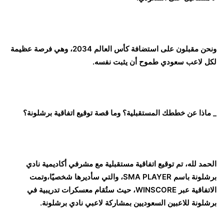
ونحن مقبلون على استضافة كأس العالم 2034، وهي فرصة عظيمة
لكل لاعب سعودي طموح أن يثبت نفسه.
_ ماذا عن خططك المستقبلية؟ وما قصة توقيع اتفاقية برشلونة؟
الحمد لله، تم توقيع اتفاقية مستقبلية مع مشرفي أكاديمية نادي
برشلونة باسم SMA PLAYER، والتي سأديرها شخصيًا،وتمت
الاتفاقية عبر WINSCORE، حيث ستُقام معسكرات تدريبية في
برشلونة للاعبين السعوديين بمشاركة لاعبي نادي برشلونة.