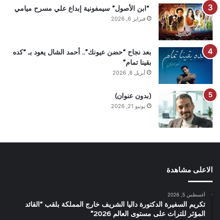
“ابن الأصول” سيمفونية إبداع علي مسرح ميامي
فبراير 6, 2026
بعد نجاح “حضن عيونك”.. أحمد الشال يعود بـ “كده
بقينا تمام”
أبريل 8, 2026
(بدون عنوان)
يونيو 21, 2026
الاعلى مشاهدة
أغسطس 5, 2026
تكريم السفيرة الدكتورة داليا الشريف خارج المملكة بلقب “القائد
المؤثر للتراث على مستوى العالم 2026”