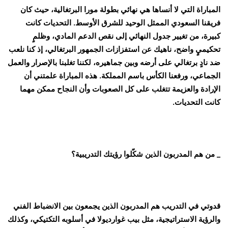
المباراة التي لا أنساها هي نهائي بطولة مورا البرتغالية، حيث كان
فريقنا السعودي الممثل الوحيد للشرق الأوسط. التحديات كانت
كبيرة، من تغيير جدول النهائي إلى نقص الدعم المادي، وظلمٍ
تحكيميٍ واضح، ناهيك عن استفزازات الجمهور البرتغالي، إذ كنا نلعب
ضد نادٍ برتغالي على أرضه وبين جماهيره، لكننا تغلبنا بالإصرار والعمل
الجماعي، ورفعنا الكأس باسم المملكة. هذه المباراة علمتني أن
الإرادة والعزيمة تتغلب على كل الصعوبات وأن النجاح ممكن مهما
كانت التحديات.
_ من هم المدربون الذين شكّلوا رؤيتك التدريبية؟
قدوتي في التدريب هم المدربون الذين يجمعون بين الانضباط الفني
والرؤية الاستراتيجية، مثل بيب غوارديولا في أسلوبه التكتيكي، وكذلك