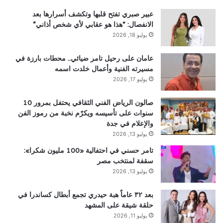
عبير صبري تفتح قلبها وتكشف أسرارها بعد
الانفصال: “هذا هو عقابي لأي شخص أذاني”
يوليو 18, 2026
عامان على رحيل تامر ضيائي.. محطات بارزة في
مسيرته الفنية وأعمال خلدت اسمه
يوليو 17, 2026
صالون الرياض الفني الثقافي يحتفل بمرور 10
سنوات على تأسيسه ويكرّم نخبة من رموز الفن
والإعلام في جدة
يوليو 13, 2026
تامر حسني في احتفالية «100 مليون شكرا»:
سقفة لمنتخب مصر
يوليو 13, 2026
بعد ٣٢ عاماً هبة حيدري تجمع أبطال كساندرا في
حلقة شيقة على المشهد
يوليو 11, 2026