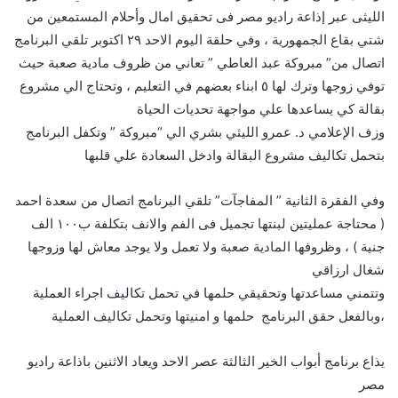
الليثى عبر إذاعة راديو مصر فى تحقيق امال وأحلام المستمعين من
شتي بقاع الجمهورية ، وفي حلقة اليوم الاحد ٢٩ اكتوبر تلقي البرنامج
اتصال من” مبروكة عبد العاطي ” تعاني من ظروف مادية صعبة حيث
توفي زوجها وترك لها ٥ ابناء بعضهم في التعليم ، وتحتاج الي مشروع
بقالة كي يساعدها علي مواجهة تحديات الحياة
وزف الإعلامي د. عمرو الليثي بشري الي “مبروكة ” وتكفل البرنامج
بتحمل تكاليف مشروع البقالة وادخل السعادة علي قلبها
وفي الفقرة الثانية ” المفاجآت” تلقي البرنامج اتصال من سعدة احمد
( محتاجة عمليتين لبنتها تجميل فى الفم والانف بتكلفة ب١٠٠ الف
جنية ) ، وظروفها المادية صعبة ولا تعمل ولا يوجد معاش لها وزوجها
شغال ارزاقي
وتتمني مساعدتها وتحقيقي حلمها في تحمل تكاليف اجراء العملية
،وبالفعل حقق البرنامج حلمها و امنيتها وتحمل تكاليف العملية
يذاع برنامج أبواب الخير الثالثة عصر الاحد ويعاد الاثنين باذاعة راديو
مصر