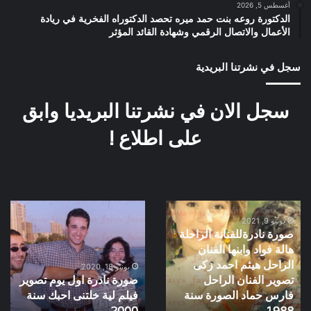
أغسطس 5, 2026
الدكتورة روعه بنت حمد ميره تحصد الدكتوراه الفخرية في ريادة
الأعمال والاتصال الرقمي وشهادة القائد المؤثر
سجل في نشرتنا البريدية
سجل الان في نشرتنا البريديا وابق
على اطلاع !
صورة
صورة
يونيو 9, 2021
نادرةللفنانة
نادرة
صورة نادرةللفنانة الراحلة
الراحلة
اول
هالة فواد وابنها الفنان
هالة
يوم
الراحل هيثم احمد زكى
فواد
تصوير
يونيو 18, 2020
تصوير الفنان الراحل
صورة نادرة اول يوم تصوير
وابنها
فيلم
فارس حماد الصورة سنة
فيلم لية خلتنى احبك سنة
الفنان
لية
الراحل
1988
خلتنى
2000