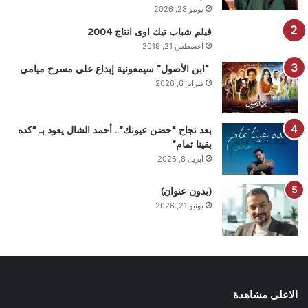
يونيو 23, 2026
فيلم شباب تيك اوى انتاج 2004
أغسطس 21, 2019
“ابن الأصول” سيمفونية إبداع علي مسرح ميامي
فبراير 6, 2026
بعد نجاح “حضن عيونك”.. أحمد الشال يعود بـ “كده
بقينا تمام”
أبريل 8, 2026
(بدون عنوان)
يونيو 21, 2026
الاعلى مشاهدة