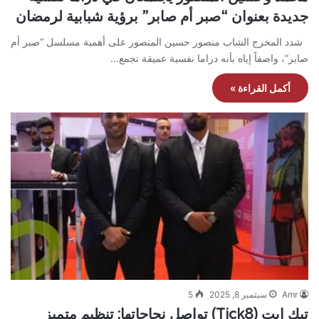
جديدة بعنوان “صبر أم صابر” برؤية شبابية لرمضان
شدد المخرج الشاب منصور حسين المنصور على أهمية مسلسل “صبر أم
صابر”، واصفاً إياه بأنه دراما نفسية عميقة تجمع…
أكمل القراءة »
Amr
سبتمبر 8, 2025
5
تيك إيت (Tick8) تواصل نجاحاتها: تنظيم متميز