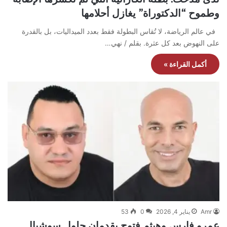
وطموح “الدكتوراة” يغازل أحلامها
​في عالم الرياضة، لا تُقاس البطولة فقط بعدد الميداليات، بل بالقدرة
على النهوض بعد كل عثرة. بقلم / نهي…
أكمل القراءة »
Amr
يناير 4, 2026
0
53
عمرو فارس وهيثم فتوح يقدمان حلول سوشيال