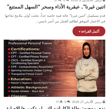
نرمين
مارس 4, 2026
0
27
اتنين غيرنا”.. عبقرية الأداء وسحر “السهل الممتنع”
قدم مسلسل “اتنين غيرنا” حالة فنية خاصة جداً، تجلت أولى ملامح نجاحها
في الاختيار الموفق لطاقم العمل من أسر ياسين…
أكمل القراءة »
نرمين
يناير 21, 2026
0
17
ندى مدحت: بطلة الكاراتيه التي لم تكسرها الإصابة