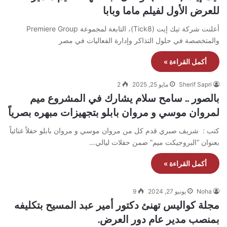
للعرض الأول لفيلم ماما وبابا
أعلنت شركة تيك إيت (Tick8)، التابعة لمجموعة Premiere Group
والمتخصصة في حلول التذاكر وإدارة الفعاليات في مصر
أكمل القراءة »
Sherif Sapri
مايو 25, 2025
2
بالصور .. سامح سلام يشارك في المشروع ميم
لمروان موسي و مروان بابلو بتجهيزات مبهره بصرياً
كتب : شريف صبري قدم كل من مروان موسي و مروان بابلو حفلاً غنائياً
بعنوان “البروجيكت ميم” ضمن حفلات ليالي…
أكمل القراءة »
Noha
يونيو 27, 2024
9
مجلة كواليس تهنئ دكتور أمير عبد المسيح بتكليفه
بمنصب مدير عام دور العرض.