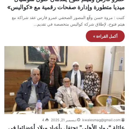
ميديا متطورة وإدارة صفحات رقمية مع «كواليس»
كتبت : مروة حسن وقّع المصور الصحفي عمرو فارس عقد شراكة مع
هيثم فتوح، لإطلاق شركة كواليس متخصصة في تقديم…
أكمل القراءة »
kwalesmag@gmail.com
ديسمبر 21, 2025
4
عائلة “رواد الأهلي” تحتفل بأعياد ميلاد أعضائها في