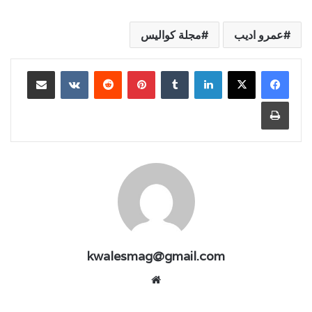
عمرو اديب
مجلة كواليس
لينكدإن
بينتيريست
مشاركة عبر البريد
طباعة
kwalesmag@gmail.com
موقع
الويب