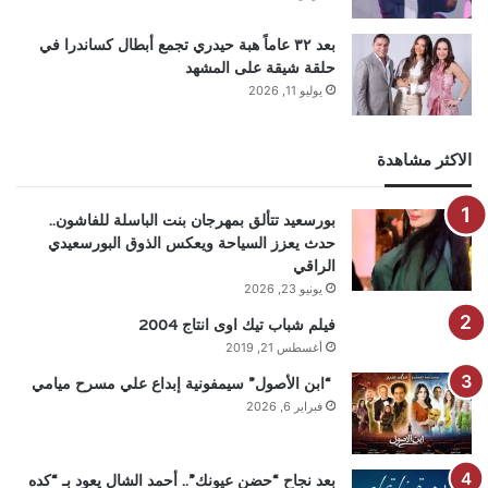
بعد ٣٢ عاماً هبة حيدري تجمع أبطال كساندرا في
حلقة شيقة على المشهد
يوليو 11, 2026
الاكثر مشاهدة
بورسعيد تتألق بمهرجان بنت الباسلة للفاشون..
حدث يعزز السياحة ويعكس الذوق البورسعيدي
الراقي
يونيو 23, 2026
فيلم شباب تيك اوى انتاج 2004
أغسطس 21, 2019
“ابن الأصول” سيمفونية إبداع علي مسرح ميامي
فبراير 6, 2026
بعد نجاح “حضن عيونك”.. أحمد الشال يعود بـ “كده