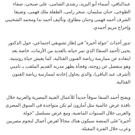
عبدالباقي، أسماء أبو اليزيد، رشدى الشامى، على صبحى، صفاء
الطوخى، حنان سليمان، سحر رامى، الطفلة ملك فهمى، وضيفا
الشرف أحمد فهمى وحنان مطاوع، وتأليف أحمد ندا ومحمد الشخيبي
وإخراج مريم أحمدي.
تدور أحداث “جولة أخيرة” في إطار تشويقي اجتماعي، حول الدكتور
يحيى (أحمد السقا) الذي تمر حياته بالعديد من الأزمات، خاصة بعد
ابتعاده عن ممارسة رياضة الفنون القتالية، كما يعيش حياة روتينية،
وهو منفصل عن زوجته، وفجأة يظهر مدربه القديم الملقب بـ تامبي
(أشرف عبد الباقى)، والذي يحاول إعادته لممارسة رياضة الفنون
القتالية.
ويفتح أحمد السقا سوقاً جديداً للأعمال الفنية المصرية والعربية خلال
نافذة عرض عالمية مثل أمازون لم تكن متواجدة فى السوق المصرى
والعربى خلال السنوات الماضية، ومع عرض مسلسل “جولة
أخيرة”على المنصة سيكون هناك مجالاً لعرض أعمال لنجوم مصريين
وعرب خلال الفترة المقبلة.