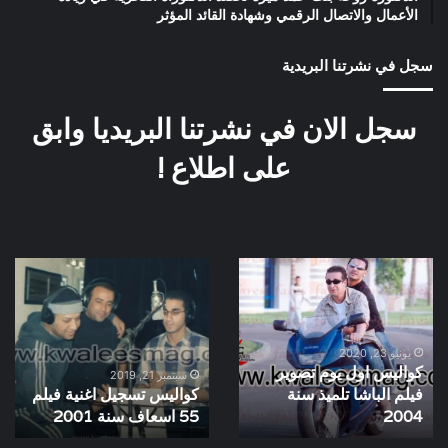
الأعمال والاتصال الرقمي وشهادة القائد المؤثر
سجل في نشرتنا البريدية
سجل الان في نشرتنا البريديا وابق
على اطلاع !
كواليس
كواليس
اول
تسجيل
يوم
اغنية
تصوير
فيلم
فيلم
55
يونيو 23, 2020
كواليس اول يوم تصوير
الباشا
اسعاف
سبتمبر 21, 2019
فيلم الباشا تلميذ سنة
كواليس تسجيل اغنية فيلم
تلميذ
سنة
سنة
2004
2001
55 اسعاف سنة 2001
2004