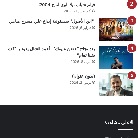
فيلم شباب تيك اوى انتاج 2004
أغسطس 21, 2019
“ابن الأصول” سيمفونية إبداع علي مسرح ميامي
فبراير 6, 2026
بعد نجاح “حضن عيونك”.. أحمد الشال يعود بـ “كده
بقينا تمام”
أبريل 8, 2026
(بدون عنوان)
يونيو 21, 2026
الاعلى مشاهدة
أغسطس 5, 2026