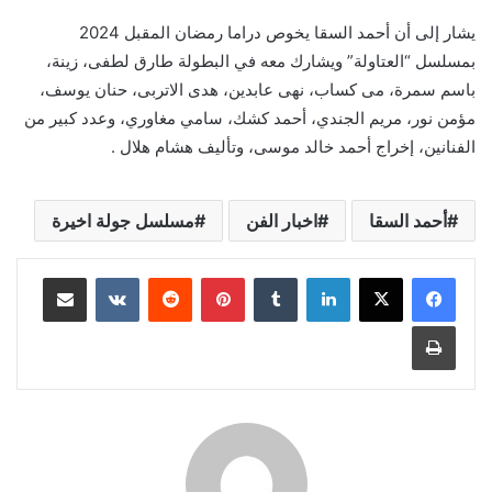
يشار إلى أن أحمد السقا يخوص دراما رمضان المقبل 2024
بمسلسل “العتاولة” ويشارك معه في البطولة طارق لطفى، زينة،
باسم سمرة، مى كساب، نهى عابدين، هدى الاتربى، حنان يوسف،
مؤمن نور، مريم الجندي، أحمد كشك، سامي مغاوري، وعدد كبير من
الفنانين، إخراج أحمد خالد موسى، وتأليف هشام هلال .
أحمد السقا
اخبار الفن
مسلسل جولة اخيرة
لينكدإن
بينتيريست
مشاركة عبر البريد
طباعة