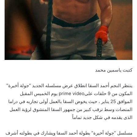
كتبت ياسمين محمد
ينتظر النجم أحمد السقا انطلاق عرض مسلسله الجديد “جولة أخيرة”
المكون من 9 حلقات علىprime video يوم الخميس المقبل
الموافق 25 يناير ، حيث يخوض السقا بالعمل أولى تجاربه في دراما
المنصات وسط ترقب كبير من جمهور السقا المتشوق لرؤية العمل
الذى يقدمه في شكل جديد تماماً
مسلسل “جولة أخيرة” بطولة أحمد السقا ويشارك في بطولته أشرف