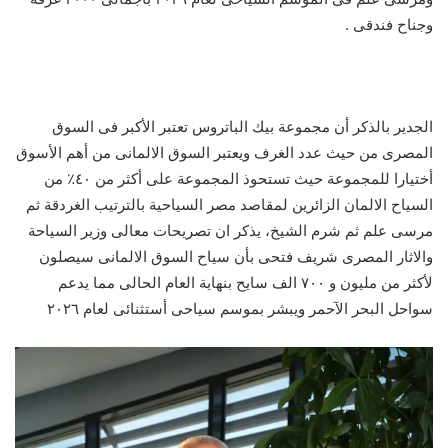
وجناح فندقى .
الجدير بالذكر أن مجموعة بيك الباتروس تعتبر الأكبر فى السوق
المصرى من حيث عدد الغرف ويعتبر السوق الالمانى من أهم الأسوق
أختيارا للمجموعة حيث تستحوذ المجموعة على أكثر من ٤٠٪؜ من
السياح الالمان الزائرين لمقاصد مصر السياحية بالترتيب الغردقة ثم
مرسى علم ثم شرم الشيخ، يذكر ان تصريحات معالى وزير السياحة
والاثار المصرى شريف فتحى بأن سياح السوق الالمانى سيصلون
لأكثر من مليون و ٧٠٠ الف سايح بنهاية العام الحالى مما يدعم
سواحل البحر الآحمر ويبشر بموسم سياحى أستثنائى لعام ٢٠٢٦