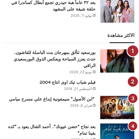
بعد ٣٢ عاماً هبة حيدري تجمع أبطال كساندرا في
حلقة شيقة على المشهد
يوليو 11, 2026
الاكثر مشاهدة
بورسعيد تتألق بمهرجان بنت الباسلة للفاشون..
حدث يعزز السياحة ويعكس الذوق البورسعيدي
الراقي
يونيو 23, 2026
فيلم شباب تيك اوى انتاج 2004
أغسطس 21, 2019
“ابن الأصول” سيمفونية إبداع علي مسرح ميامي
فبراير 6, 2026
بعد نجاح “حضن عيونك”.. أحمد الشال يعود بـ “كده
بقينا تمام”