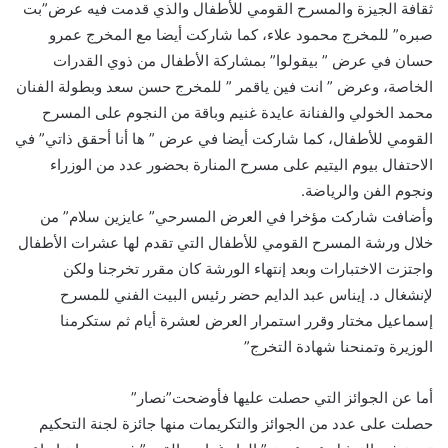
ثقافة الجيزة والمسرح القومي للأطفال والذي قدمت فيه عرض”بت
صبره” للمخرج محمود علاء، كما شاركت أيضا مع المخرج عمرو
حسان في عرض ” بيقولوا” بمشاركة الأطفال من ذوي القدرات
الخاصة، وعرض ” انت فين ياقمر ” للمخرج حسن سعد وبطولة الفنان
محمد الخولي والفنانة عايدة غنيم وباقة من النجوم على المسرح
القومي للأطفال، كما شاركت أيضا في عرض ” ها أنا أحقق ذاتي” في
الاحتفال بيوم اليتيم على مسرح المنارة بحضور عدد من الوزراء
ونجوم الفن والرياضة.
وأضافت شاركت مؤخرا في العرض المسرحي” عايزين سلام” من
خلال ورشة المسرح القومي للأطفال التي تقدم لها عشرات الأطفال
واجتزت الاختبارات وبعد إنتهاء الورشة كان مقرر تخرجنا ولكن
لإنشغال د. إيناس عبد الدايم حضر رئيس البيت الفني للمسرح
إسماعيل مختار وقرر استمرار العرض لعشرة أيام ثم ستكرمنا
الوزيرة وتمنحنا شهادة التخرج”
أما عن الجوائز التي حصلت عليها فأوضحت”نصار”
حصلت على عدد من الجوائز والتكريمات منها جائزة لجنة التحكيم