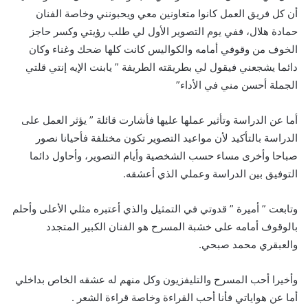
أن كل فريق العمل كانوا متعاونين معي ويحبونني وخاصة الفنان
حمادة هلال، ففي يوم التصوير الأول لي طلب رؤيتي وكسر حاجز
الخوف من وقوفي أمامه والكواليس كانت كلها ضحك وغناء وكان
دائما يشجعني فيقول لي بطريقته الطريفة ” يابنت الإيه إنتي قلتي
الجملة أحسن مني في الأداء”
أما عن الدراسة وتأثير عملها عليها فأشارت قائلة ” يؤثر العمل على
الدراسة بالتأكيد لأن مواعيد التصوير تكون مختلفة فأحيانا نصور
صباحا وأخرى مساء حسب الشخصية وأيام التصوير، وأحاول دائما
التوفيق بين الدراسة وعملي الذي أعشقه.
وتابعت ” أميرة ” قدوتي في التمثيل والذي أعتبره مثلي الأعلى وأحلم
بالوقوف أمامه على خشبة المسرح هو الفنان الكبير المتجدد
والعبقري محمد صبحي.
وأخيرا أحب المسرح والتليفزيون وكل منهم له عشقه الخاص بداخلي
أما عن هواياتي فأنا أحب القراءة وخاصة قراءة الشعر .