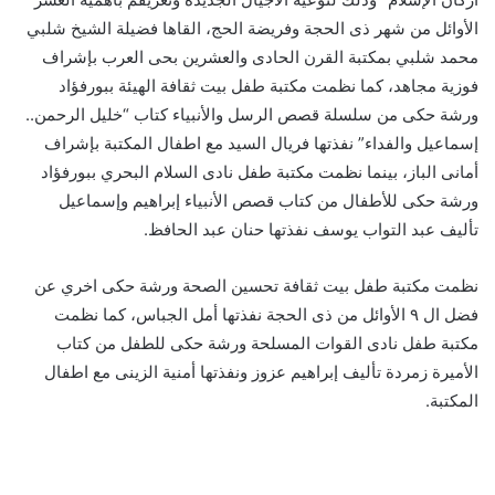
الأوائل من شهر ذى الحجة وفريضة الحج، القاها فضيلة الشيخ شلبي
محمد شلبي بمكتبة القرن الحادى والعشرين بحى العرب بإشراف
فوزية مجاهد، كما نظمت مكتبة طفل بيت ثقافة الهيئة ببورفؤاد
ورشة حكى من سلسلة قصص الرسل والأنبياء كتاب “خليل الرحمن..
إسماعيل والفداء” نفذتها فريال السيد مع اطفال المكتبة بإشراف
أمانى الباز، بينما نظمت مكتبة طفل نادى السلام البحري ببورفؤاد
ورشة حكى للأطفال من كتاب قصص الأنبياء إبراهيم وإسماعيل
تأليف عبد التواب يوسف نفذتها حنان عبد الحافظ.
نظمت مكتبة طفل بيت ثقافة تحسين الصحة ورشة حكى اخري عن
فضل ال ٩ الأوائل من ذى الحجة نفذتها أمل الجباس، كما نظمت
مكتبة طفل نادى القوات المسلحة ورشة حكى للطفل من كتاب
الأميرة زمردة تأليف إبراهيم عزوز ونفذتها أمنية الزينى مع اطفال
المكتبة.