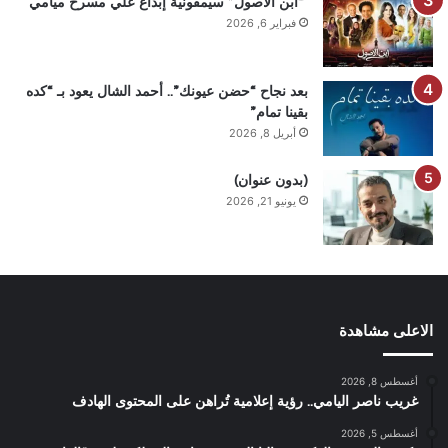
“ابن الأصول” سيمفونية إبداع علي مسرح ميامي
فبراير 6, 2026
بعد نجاح “حضن عيونك”.. أحمد الشال يعود بـ “كده
بقينا تمام”
أبريل 8, 2026
(بدون عنوان)
يونيو 21, 2026
الاعلى مشاهدة
أغسطس 8, 2026
غريب ناصر اليامي.. رؤية إعلامية تُراهن على المحتوى الهادف
أغسطس 5, 2026