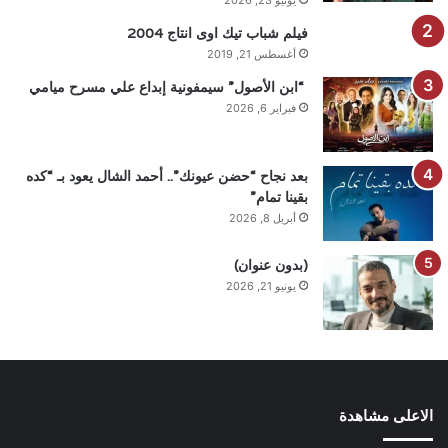
فيلم شباب تيك اوى انتاج 2004
أغسطس 21, 2019
“ابن الأصول” سيمفونية إبداع علي مسرح ميامي
فبراير 6, 2026
بعد نجاح “حضن عيونك”.. أحمد الشال يعود بـ “كده
بقينا تمام”
أبريل 8, 2026
(بدون عنوان)
يونيو 21, 2026
الاعلى مشاهدة