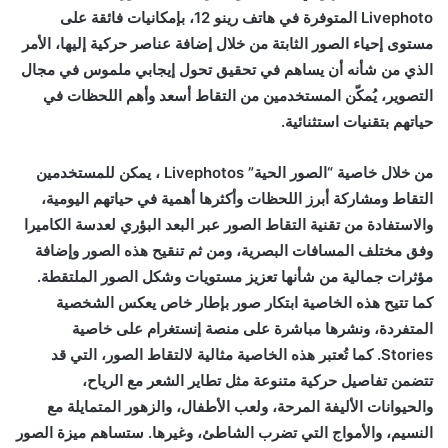
Livephoto المتوفرة في هاتف رينو 12، بإمكانيات فائقة على
مستوى إحياء الصور الثابتة من خلال إضافة عناصر حركية إليها، الأمر
الذي من شأنه أن يساهم في تحقيق تحول إيجابي ملموس في مجال
التصوير، يُمكّن المستخدمين من التقاط أسعد وأهم اللحظات في
حياتهم بتقنيات استثنائية.
من خلال خاصية “الصور الحية” Livephotos ، يمكن للمستخدمين
التقاط ومشاركة أبرز اللحظات وأكثرها أهمية في حياتهم اليومية،
والاستفادة من تقنية التقاط الصور عبر البعد البؤري لعدسة الكاميرا
وفق مختلف المسافات البصرية، ومن ثم تنقيح هذه الصور وإضافة
مؤثرات جمالية من شأنها تعزيز مستويات وشكل الصور الملتقطة.
كما تتيح هذه الخاصية ابتكار صور بإطار خاص يعكس الشخصية
المتفردة، ونشرها مباشرة على منصة إنستغرام على خاصية
Stories. كما تُعتبر هذه الخاصية مثالية لالتقاط الصور، التي قد
تتضمن تفاصيل حركية متنوعة مثل تطاير الشعر مع الرياح،
والحيوانات الأليفة المرحة، ولعب الأطفال، والزهور المتمايلة مع
النسيم، والأمواج التي تضرب الشاطئ، وغيرها. ستساهم ميزة الصور