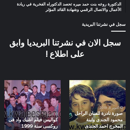
الدكتورة روعه بنت حمد ميره تحصد الدكتوراه الفخرية في ريادة
الأعمال والاتصال الرقمي وشهادة القائد المؤثر
سجل في نشرتنا البريدية
سجل الان في نشرتنا البريديا وابق
على اطلاع !
صورة
كواليس
نادرة
فيلم
للفنان
اشيك
الراحل
واد
محمود
فى
أكتوبر 8, 2019
صورة نادرة للفنان الراحل
الجندى
روكسى
أكتوبر 14, 2019
محمود الجندى وابنة
كواليس فيلم اشيك واد فى
وابنة
سنة
المخرج
المخرج احمد الجندى
1999
روكسى سنة 1999