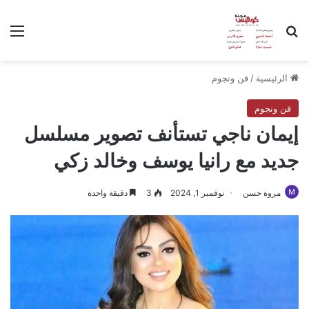
بحث عن
الق
الرئيسية
/
فن ونجوم
فن ونجوم
إيمان ناجي تستأنف تصوير مسلسل
جديد مع رانيا يوسف وخالد زكي
مروة حسن
نوفمبر 1, 2024
3
دقيقة واحدة