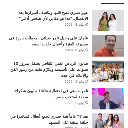
عبير صبري تفتح قلبها وتكشف أسرارها بعد
الانفصال: “هذا هو عقابي لأي شخص أذاني”
يوليو 18, 2026
عامان على رحيل تامر ضيائي.. محطات بارزة في
مسيرته الفنية وأعمال خلدت اسمه
يوليو 17, 2026
صالون الرياض الفني الثقافي يحتفل بمرور 10
سنوات على تأسيسه ويكرّم نخبة من رموز الفن
والإعلام في جدة
يوليو 13, 2026
تامر حسني في احتفالية «100 مليون شكرا»:
سقفة لمنتخب مصر
يوليو 13, 2026
بعد ٣٢ عاماً هبة حيدري تجمع أبطال كساندرا في
حلقة شيقة على المشهد