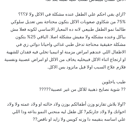
?ازاي بقي احكم علي الطفل عنده مشكلة في الاكل ولا لا؟؟؟
75% من شكاوي صعوبات الاكل بتكون محتاجة بس تعديل سلوكي
طالما نمو الطفل طبيعي لانه ده المعيار الاساسي لكونه فعلا مش
بياكل وعنده مشكله ولا مفيش مشكلة اصلا. الباقي 25% بتكون
مشكلة حقيقية محتاجة تدخل طبي غذائي واحيانا دوائي زي في
الاطفال اللي عندهم امراض مزمنة او انيميا تخلي فيه فقدان للشهية
او ارتجاع اثناء الاكل فبيخليه يخاف من الاكل او امراض عصبية ونفسية
فلازم علاج السبب اولا قبل مانزود بس الاكل.
طيب ياحلوين
?? شوية نصايح ذهبية للاكل من غير عصبية?????
?اولا بلاش تقارنو وزن أطفالكم بوزن ولاد خالته او ولاد عمته ولا ولاد
اخواتك ولا ولاد جارتكم? كل طفل ليه منحني النمو بتاعه ودا اللي
علي اساسه بنقيمه دا وزنه كويس ولا زايد او ناقص??