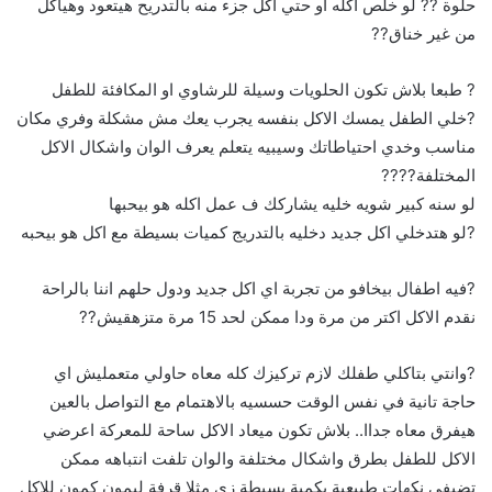
حلوة ?? لو خلص اكله او حتي اكل جزء منه بالتدريح هيتعود وهياكل
من غير خناق??
? طبعا بلاش تكون الحلويات وسيلة للرشاوي او المكافئة للطفل
?خلي الطفل يمسك الاكل بنفسه يجرب يعك مش مشكلة وفري مكان
مناسب وخدي احتياطاتك وسيبيه يتعلم يعرف الوان واشكال الاكل
المختلفة????
لو سنه كبير شويه خليه يشاركك ف عمل اكله هو بيحبها
?لو هتدخلي اكل جديد دخليه بالتدريج كميات بسيطة مع اكل هو بيحبه
?فيه اطفال بيخافو من تجربة اي اكل جديد ودول حلهم اننا بالراحة
نقدم الاكل اكتر من مرة ودا ممكن لحد 15 مرة متزهقيش??
?وانتي بتاكلي طفلك لازم تركيزك كله معاه حاولي متعمليش اي
حاجة تانية في نفس الوقت حسسيه بالاهتمام مع التواصل بالعين
هيفرق معاه جداا.. بلاش تكون ميعاد الاكل ساحة للمعركة اعرضي
الاكل للطفل بطرق واشكال مختلفة والوان تلفت انتباهه ممكن
تضيفي نكهات طبيعية بكمية بسيطة زي مثلا قرفة ليمون كمون للاكل