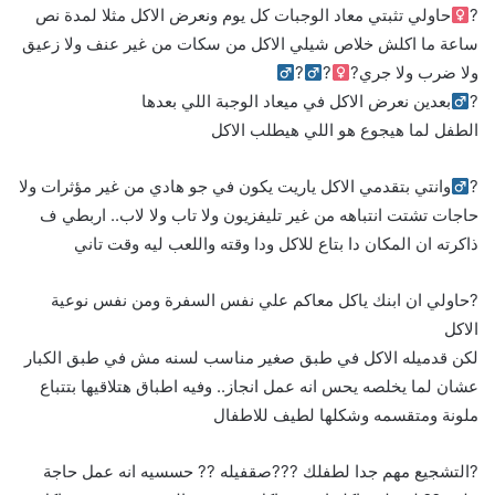
?‍
حاولي تثبتي معاد الوجبات كل يوم ونعرض الاكل مثلا لمدة نص
ساعة ما اكلش خلاص شيلي الاكل من سكات من غير عنف ولا زعيق
ولا ضرب ولا جري?‍
?‍
?‍
?‍
بعدين نعرض الاكل في ميعاد الوجبة اللي بعدها
الطفل لما هيجوع هو اللي هيطلب الاكل
?‍
وانتي بتقدمي الاكل ياريت يكون في جو هادي من غير مؤثرات ولا
حاجات تشتت انتباهه من غير تليفزيون ولا تاب ولا لاب.. اربطي ف
ذاكرته ان المكان دا بتاع للاكل ودا وقته واللعب ليه وقت تاني
?حاولي ان ابنك ياكل معاكم علي نفس السفرة ومن نفس نوعية
الاكل
لكن قدميله الاكل في طبق صغير مناسب لسنه مش في طبق الكبار
عشان لما يخلصه يحس انه عمل انجاز.. وفيه اطباق هتلاقيها بتتباع
ملونة ومتقسمه وشكلها لطيف للاطفال
?التشجيع مهم جدا لطفلك ???صقفيله ?? حسسيه انه عمل حاجة