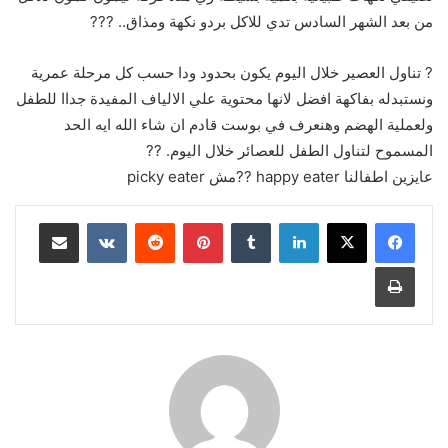
من بعد الشهر السادس تدي للاكل بردو نكهة ومذاق.. ???
? تناول العصير خلال اليوم يكون بحدود ودا حسب كل مرحلة عمرية
ونستبدله بفاكهة افضل لانها محتوية علي الالياف المفيدة جداا للطفل
ولعملية الهضم وهنعرف في بوست قادم ان شاء الله ايه الحد
المسموح لتناول الطفل للعصائر خلال اليوم. ??
عايزين اطفالنا happy eater ??مش picky eater
لينكدإن
بينتيريست
مشاركة عبر البريد
طباعة