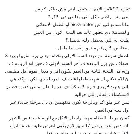
تقريبا 99%من الامهات بتقول ابني مش بياكل كويس
ابني مش راضي ياكل ابني مغلبني في الاكل?
بدأنا نسمع كتير عن picky eater او الطفل الانتقائي
والمشكلة دي بتظهر غالبا بعد السنة الاولي من العمر
طيب ايه اللي بيحصل وليه بيحصل؟
محتاجين الاول نفهم نمو ونفسية الطفل..
الطفل سرعة نموه بعد السنة الاولي بتختلف يعني وزنه تقريبا بيزيد 3
اضعاف عن وزن الولادة ف اخر السنة الاولي ف حين انه الزيادة ف
وزنه في السنة التانية من العمر بتكون اقل و معدل نموه أقل فطبيعي
ان الام تلاقي ان شهية طفلها قلت ف المرحلة دي. لكن حركته هي
اللى هتزيد لان دي فترة الاستكشاف بعد ما تعلم يمشي فعنده فضول
لاستكشاف العالم اللي حواليه
فمن غير قلق كدا وبالراحة نكون متفهمين ان دي مرحلة جديدة غير
اول سنة من العمر.
كمان مرحلة الفطام مهمة وادخال الاكل مع الرضاعة بدء من الشهر
السادس لحد ميوصل 12 شهر لازم يكون اتعرض عليه مختلف انواع
الاكل عشان ميبقاش صعب عليه تقبله بعد كدا