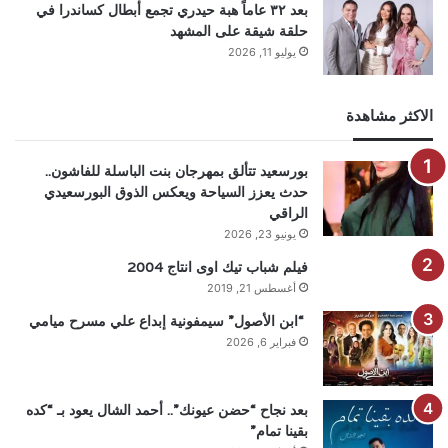
بعد ٣٢ عاماً هبة حيدري تجمع أبطال كساندرا في
حلقة شيقة على المشهد
يوليو 11, 2026
الاكثر مشاهدة
بورسعيد تتألق بمهرجان بنت الباسلة للفاشون..
حدث يعزز السياحة ويعكس الذوق البورسعيدي
الراقي
يونيو 23, 2026
فيلم شباب تيك اوى انتاج 2004
أغسطس 21, 2019
“ابن الأصول” سيمفونية إبداع علي مسرح ميامي
فبراير 6, 2026
بعد نجاح “حضن عيونك”.. أحمد الشال يعود بـ “كده
بقينا تمام”