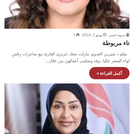
مروة حسن
يونيو 7, 2024
1
تاء مربوطة
بقلم د شيرين العدوي مازلت معك عزيزى القارئ مع شاعرات رفعن
لواء الشعر عاليا، وقد وصلتنى أعمالهن من خلال…
أكمل القراءة »