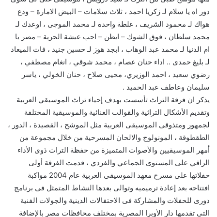
دور اه يا سلام لـ زكريا احمد ، ثلاث سلامات – البيض الامارة – ودع
هواك لـ محمود الشريف ، غلطة واحدة لـ محمد الموجى ، اوعدك لـ
محمد سلطان ، فوق الشوك – ايظن – احب عيشة الحرية – مصر يا
ام الدنيا لـ محمد عبد الوهاب ، ابجد هوز لـ حسين جنيد ، فات الميعاد
لـ بليغ حمدى .. اداء حنان عصام ، محمد شوقي ، انغام مصطفي ،
رضوي سعيد ، احمد الوزيري، محيى صلاح ، حنان الخولي ، ياسر
سليمان وعاطف عبد الحميد .
يذكر ان فرقة التراث تأسست بهدف إحياء تراث الموسيقي العربية
وتقديم الأشكال التراثية والقوالب الغنائية والموسيقية المختلفة
لجمهور ومتذوقى الموسيقى العربية مثل الموشح ، القصيدة ، الدور ،
الطقطوقة ، المونولوج والالحان المسرحية من خلال مجموعة من
أمهر الموسيقيين والأصوات المتميزة من حفظة التراث ذوى الأداء
الراقي على المستوى الجماعي والفردي ، قدمت الفرقة أولى
حفلاتها على مسرح معهد الموسيقى العربية عام 2004 مواكبة
افتتاحه بعد إعادة ترميميه وتوالى بعدها النشاط المتمثل فى برنامج
دورى للحفلات والمشاركة فى الاحتفالات الدينية والجولات الفنية
التى تقدمها دار الأوبرا المصرية بمختلف محافظات مصر بالإضافة