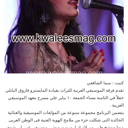
كتبت : سما الشافعي
تقدم فرقة الموسيقي العربية للتراث بقيادة المايسترو فاروق البابلي
حفلاً في الثامنة مساء الجمعة ١٠ يناير علي مسرح معهد الموسيقي
العربية .
يتضمن البرنامج مجموعة متنوعة من المؤلفات الموسيقية والغنائية
الخالدة التى شكلت جزء من ملامح الهوية الفنية فى الوطن العربى
منها موشح ظبى من الترك لـ سيد درويش ، موسيقى غنى لى شوى