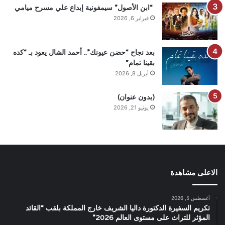
“ابن الأصول” سيمفونية إبداع علي مسرح ميامي
فبراير 6, 2026
بعد نجاح “حضن عيونك”.. أحمد الشال يعود بـ “كده
بقينا تمام”
أبريل 8, 2026
(بدون عنوان)
يونيو 21, 2026
الاعلى مشاهدة
أغسطس 5, 2026
تكريم السفيرة الدكتورة داليا الشريف خارج المملكة بلقب “القائد
المؤثر للتراث على مستوى العالم 2026”