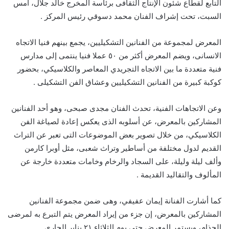
التابع لقطاع شئون الإنتاج الثقافى برئاسة المخرج خالد جلال، أمس
السبت، تحت إشراف الفنان محمد دسوقي رئيس المركز .
المعرض لمجموعة من الفنانين التشكيليين، يجمع بينهم فنيا الاتجاه
الانسانى، ويضم المعرض أكثر من ٥٠ عملا فنيا ينتمى إلى مدارس
فنية متعددة ما بين الاتجاه التجريدي المعاصر والكلاسيكي، بحضور
كوكبة كبيرة من الفنانين التشكيليين وعشاق الفن التشكيلى .
وعن الاتجاهات الفنية، تحدث الفنان مجدى صبحى، وهو أحد الفنانين
المشاركين بالمعرض، عن أسلوبه الذى يعكس إعادة لصياغة الفن
الكلاسيكي، من خلال تصوير بعض الموضوعات التى تعبر عن التراث
القديم لدول مختلفة من أساطير وتراث شعبى، مثل أوبرا كارمن
وألف ليلة وليلة، على السجاد والرخام وخامات متعددة خارجة عن
المألوف والتقاليد القديمة .
كما أشارت الفنانة إيمان عفيفي، وهى ضمن مجموعة الفنانين
المشاركين بالمعرض، إن جزء من إيراد المعرض يتم التبرع به لمرضى
الجذام، ويستمر المعرض حتى يوم الثلاثاء ٢١ يناير الجارى .