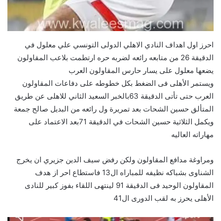
احرز اول اهداف النادي الاهلي الدولى التونسي علي معلول في
الدقيقة 26 من متابعه رائعه لضربه حره ارتطمت بلاعب المقاولون
يضعها معلول على يسار حارس المقاولون العرب
ويستمر الأهلى فى الضغط بكل خطوطه على دفاعات المقاولون
العرب حتى تأتى الدقيقة 63بالخبر السعيد الثاني للاهلى عن طريق
المتألق حسين الشحات بعد تمريرة ول رائعه من البديل صالح جمعة
ويكمل الثلاثية حسين الشحات في الدقيقة 71بعد الاعتماد على
مهاراته العاليه
ومراوغة مدافع المقاولون ولكن رفض سيف الدين جزيري ان يخرج
الشناوى بشباكه نظيفه للمباراه ال13 فاستطاع احر از هدف
المقاولون الوحيد فى الدقيقة 91 لينتهى اللقاء بفوز كبير للنادى
الأهلى يحرز به لقب الدورى ال41