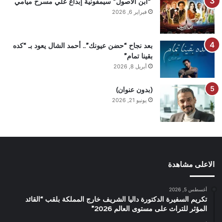
“ابن الأصول” سيمفونية إبداع علي مسرح ميامي
فبراير 6, 2026
بعد نجاح “حضن عيونك”.. أحمد الشال يعود بـ “كده
بقينا تمام”
أبريل 8, 2026
(بدون عنوان)
يونيو 21, 2026
الاعلى مشاهدة
أغسطس 5, 2026
تكريم السفيرة الدكتورة داليا الشريف خارج المملكة بلقب “القائد
المؤثر للتراث على مستوى العالم 2026”