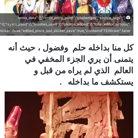
{"remix_data":[],"remix_entry_point":"challenges","source_tags":
s":0,"layers_used":0,"brushes_used":0,"photos_added":0,"total_editor_actions":
_sticker":false,"edited_since_last_sticker_save":true,"containsFTESticker":false}
كل منا بداخله حلم وفضول ، حيث أنه
يتمنى أن يري الجزء المخفي في
العالم الذي لم يراه من قبل و
يستكشف ما بداخله .