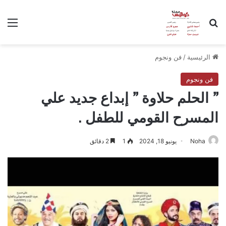
بحث عن
الق
الرئيسية
/
فن ونجوم
فن ونجوم
” الحلم حلاوة ” إبداع جديد علي
المسرح القومي للطفل .
Noha
يونيو 18, 2024
1
2 دقائق