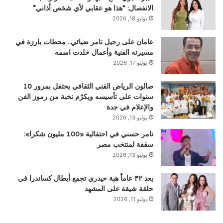
الانفصال: “هذا هو عقابي لأي شخص أذاني”
يوليو 18, 2026
عامان على رحيل تامر ضيائي.. محطات بارزة في
مسيرته الفنية وأعمال خلدت اسمه
يوليو 17, 2026
صالون الرياض الفني الثقافي يحتفل بمرور 10
سنوات على تأسيسه ويكرّم نخبة من رموز الفن
والإعلام في جدة
يوليو 13, 2026
تامر حسني في احتفالية «100 مليون شكرا»:
سقفة لمنتخب مصر
يوليو 13, 2026
بعد ٣٢ عاماً هبة حيدري تجمع أبطال كساندرا في
حلقة شيقة على المشهد
يوليو 11, 2026