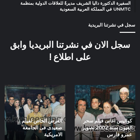
السفيرة الدكتورة داليا الشريف مديرةً للعلاقات الدولية بمنظمة
UNMTC في المملكة العربية السعودية
سجل في نشرتنا البريدية
سجل الان في نشرتنا البريديا وابق
على اطلاع !
كواليس
العرض
اغانى
الخاص
فيلم
لفيلم
سحر
صعيدى
العيون
فى
ديسمبر 5, 2019
سبتمبر 30, 2019
كواليس اغانى فيلم سحر
العرض الخاص لفيلم
سنة
الجامعة
العيون سنة 2002 تصوير
صعيدى فى الجامعة
2002
الامريكية
تصوير
عمرو فارس
الامريكية