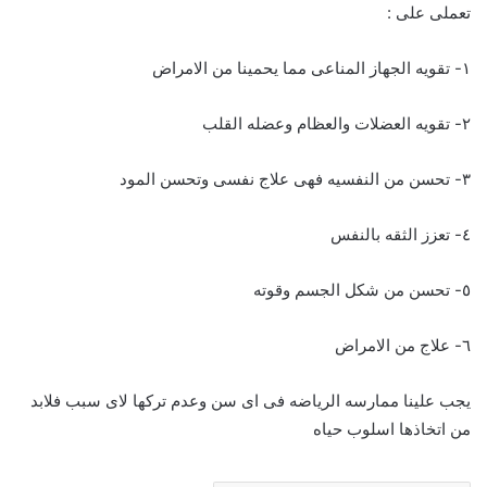
تعملى على :
١- تقويه الجهاز المناعى مما يحمينا من الامراض
٢- تقويه العضلات والعظام وعضله القلب
٣- تحسن من النفسيه فهى علاج نفسى وتحسن المود
٤- تعزز الثقه بالنفس
٥- تحسن من شكل الجسم وقوته
٦- علاج من الامراض
يجب علينا ممارسه الرياضه فى اى سن وعدم تركها لاى سبب فلابد
من اتخاذها اسلوب حياه