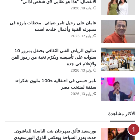
الانفصال: “هذا هو عقابي لأي شخص أذاني”
يوليو 18, 2026
عامان على رحيل تامر ضيائي.. محطات بارزة في
مسيرته الفنية وأعمال خلدت اسمه
يوليو 17, 2026
صالون الرياض الفني الثقافي يحتفل بمرور 10
سنوات على تأسيسه ويكرّم نخبة من رموز الفن
والإعلام في جدة
يوليو 13, 2026
تامر حسني في احتفالية «100 مليون شكرا»:
سقفة لمنتخب مصر
يوليو 13, 2026
الاكثر مشاهدة
بورسعيد تتألق بمهرجان بنت الباسلة للفاشون..
حدث يعزز السياحة ويعكس الذوق البورسعيدي