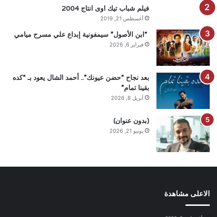
فيلم شباب تيك اوى انتاج 2004
أغسطس 21, 2019
“ابن الأصول” سيمفونية إبداع علي مسرح ميامي
فبراير 6, 2026
بعد نجاح “حضن عيونك”.. أحمد الشال يعود بـ “كده
بقينا تمام”
أبريل 8, 2026
(بدون عنوان)
يونيو 21, 2026
الاعلى مشاهدة