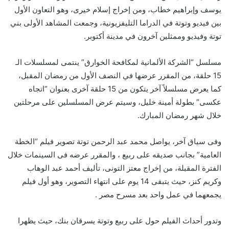
يوسف وإبراهيم خطاب، ومن إخراج إسلام خيرى، وهو التعاون الأول
بين فيديو وتوتة في الدراما التليفزيونية، وجمعت المشاهد الأولى بني
توتة وفيديو وممثلين آخرون في مدينة أكتوبر.
مسلسل “الشركة الألمانية لمكافحة الخوارق” ينتمى لمسلسلات الـ
15 حلقة، من المقرر عرضها في النصف الأول من رمضان المقبل،
كما يعرض مسلسلاً آخر يتكون من 15 حلقة آخرى بعنوان “اتجاه
عكسى” بطولة أمينة خليل، وسيتم عرض المسلسلين على مرحلتين
خلال شهر رمضان المبارك.
وفى سياق آخر، يواصل محمد عبد الرحمن توتة تصوير فيلم “الخطة
العامية” بجانب صديقه على ربيع ، والمقرر عرضه فى السينمات خلال
الفترة المقبلة، من إخراج معتز التونى، تأليف أحمد عبد الوهاب
وكريم كنز، حيث يتبقى 14 يوم على انتهاء التصوير، وهو أول فيلم
يجمعهما في عمل واحد بعد مسرح مصر .
وتدور أحداث الفيلم حول على ربيع وتوتة يسرقان بنك، حيث يظهرا