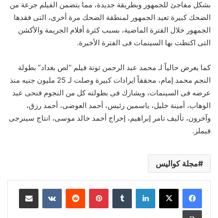
بشكل مفاجئ للجمهور وبطريقة جديدة، مما يتضمن الفيلم جرعة من
الضحك كبيرة تعيد الجمهور لمنطقة الضحك مرة أخرى، التى فقدها
الجمهور خلال الفترة الماضية، بسبب كثرة أفلام الجريمة والأكشن
التى اكتظت بها السينمات فى الفترة الأخيرة.
كما يعرض حالياً لـ محمد عبد الرحمن توتة فيلم “لص بغداد” بطولة
النجم محمد إمام، محققاً ايرادات كبيرة وصلت لـ 25 مليون جنيه منذ
عرضه فى السينمات، ويشارك فى بطولته كل من النجوم فتحى عبد
الوهاب، أمينة خليل، ياسمين رئيس، أحمد العوضى، أحمد رزق،
وآخرون، تأليف تامر إبراهيم، إخراج أحمد خالد موسى، انتاج سينرجى
فيملز.
مجلة كواليس
لينكدإن
بينتيريست
مشاركة عبر البريد
طباعة