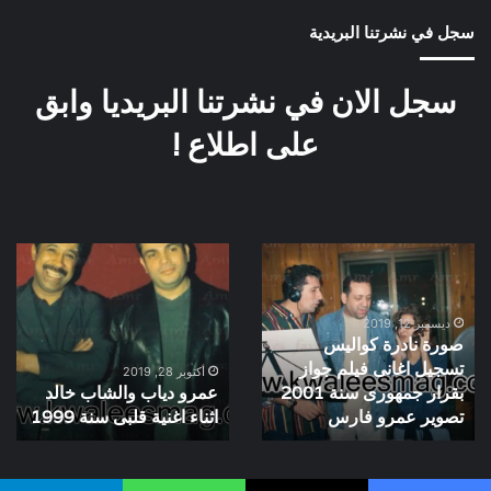
سجل في نشرتنا البريدية
سجل الان في نشرتنا البريديا وابق
على اطلاع !
صورة
عمرو
نادرة
دياب
كواليس
والشاب
تسجيل
خالد
ديسمبر 12, 2019
صورة نادرة كواليس
اغانى
اثناء
تسجيل اغانى فيلم جواز
فيلم
اغنية
أكتوبر 28, 2019
بقرار جمهورى سنة 2001
عمرو دياب والشاب خالد
جواز
قلبى
بقرار
تصوير عمرو فارس
سنة
اثناء اغنية قلبى سنة 1999
جمهورى
1999
سنة
2001