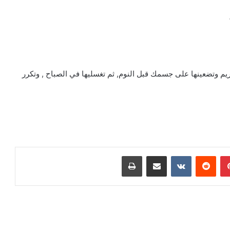
يم وتضعينها على جسمك قبل النوم, ثم تغسليها في الصباح , وتكرر
بينتيريست
مشاركة عبر البريد
طباعة