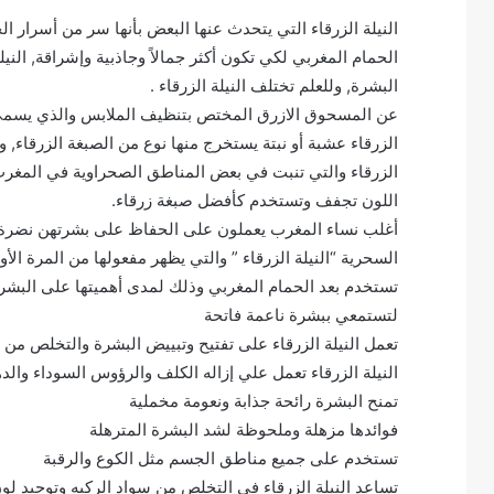
النيلة الزرقاء التي يتحدث عنها البعض بأنها سر من أسرار 
الحمام المغربي لكي تكون أكثر جمالاً وجاذبية وإشراقة, النيل
البشرة, وللعلم تختلف النيلة الزرقاء .
عن المسحوق الازرق المختص بتنظيف الملابس والذي يسمى ال
الزرقاء عشبة أو نبتة يستخرج منها نوع من الصبغة الزرقاء, و
الزرقاء والتي تنبت في بعض المناطق الصحراوية في المغرب 
اللون تجفف وتستخدم كأفضل صبغة زرقاء.
أغلب نساء المغرب يعملون على الحفاظ على بشرتهن نضرة
السحرية “النيلة الزرقاء ” والتي يظهر مفعولها من المرة ال
تستخدم بعد الحمام المغربي وذلك لمدى أهميتها على البشر
لتستمعي ببشرة ناعمة فاتحة
تعمل النيلة الزرقاء على تفتيح وتبييض البشرة والتخلص من
النيلة الزرقاء تعمل علي إزاله الكلف والرؤوس السوداء وال
تمنح البشرة رائحة جذابة ونعومة مخملية
فوائدها مزهلة وملحوظة لشد البشرة المترهلة
تستخدم على جميع مناطق الجسم مثل الكوع والرقبة
تساعد النيلة الزرقاء فى التخلص من سواد الركبه وتوحيد لو