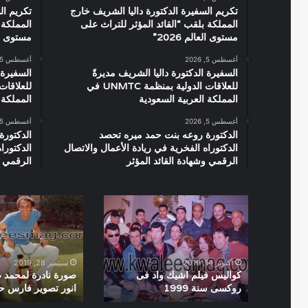
تكريم السفيرة الدكتورة داليا الشريف خارج
تكريم ال
المملكة بلقب “القائد المؤثر للتراث على
المملكة 
مستوى العالم 2026”
مستوى العال
أغسطس 5, 2026
أغسطس 5, 2026
السفيرة الدكتورة داليا الشريف مديرةً
السفيرة 
للعلاقات الدولية بمنظمة UNMTC في
المملكة العربية السعودية
المملكة 
أغسطس 5, 2026
أغسطس 5, 2026
الدكتورة روعه بنت حمد ميره تحصد
الدكتورة
الدكتوراه الفخرية في ريادة الأعمال والاتصال
الدكتورا
الرقمي وشهادة القائد المؤثر
الرقمي و
كواليس
صورة
فيلم
نادرة
اشيك
لمحمد
واد
صبحى
فى
وسماح
أكتوبر 14, 2019
سبتمبر 28, 2019
روكسى
انور
كواليس فيلم اشيك واد فى
صورة نادرة لمحمد
روكسى سنة 1999
انور تصوير فارس ح
سنة
تصوير
1999
فارس