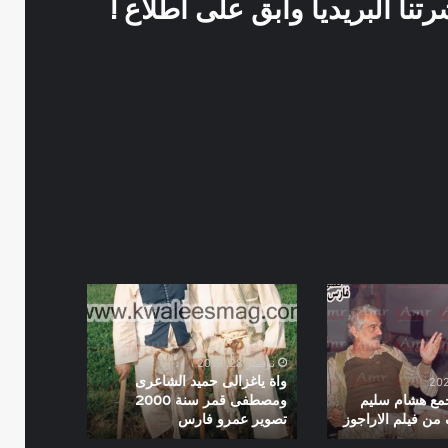
نا البريديا وابق على اطلاع !
واة
ياغزالى
حميد
الشاعرى
نوفمبر 28, 2019
ومصطفى
واة ياغزالى حميد الشاعرى
قمر
جمع هشام سليم
ومصطفى قمر سنة 2000
ن فيلم الاراجوز
تصوير عمرو فارس
سنة
2000