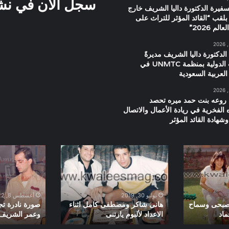
سجل الان في نشرت
سفيرة الدكتورة داليا الشريف خارج
بلقب “القائد المؤثر للتراث على
م 2026”
الدكتورة داليا الشريف مديرةً
للعلاقات الدولية بمنظمة UNMTC في
العربية السعودية
 روعه بنت حمد ميره تحصد
ه الفخرية في ريادة الأعمال والاتصال
شهادة القائد المؤثر
هانى
صورة
شاكر
نادرة
ومصطفى
تجمع
كامل
هشام
اثناء
سليم
يوليو 30, 2019
أغسطس 8, 2022
الاعداد
وعمر
 صبحى وسماح
هانى شاكر ومصطفى كامل اثناء
صورة نادرة ت
ماد
الاعداد لألبوم يارتنى
وعمر الشريف م
لألبوم
الشريف
يارتنى
من