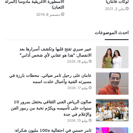
لوكات فانتازيا
الاسطورة الاغريقية مادوسا (المرأة
الثعبان)
يناير 3, 2021
ديسمبر 8, 2019
احدث الموضوعات
عبير صبري تفتح قلبها وتكشف أسرارها بعد
الانفصال: “هذا هو عقابي لأي شخص أذاني”
يوليو 18, 2026
عامان على رحيل تامر ضيائي.. محطات بارزة في
مسيرته الفنية وأعمال خلدت اسمه
يوليو 17, 2026
صالون الرياض الفني الثقافي يحتفل بمرور 10
سنوات على تأسيسه ويكرّم نخبة من رموز الفن
والإعلام في جدة
يوليو 13, 2026
تامر حسني في احتفالية «100 مليون شكرا»: