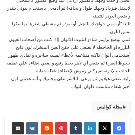
أنحتي و حديد وجهك بالكنتور (راعي عند وضع الكنتور لا تسحبي
لاسفل فيزداد وجهك طول و نحافه) ثم أدمجي باستخدام بيوتي بلندر
و ضعي البودر لتثبيته.
ثالثا “أرسمي حواجبك بالچيل أو ببودر ثم مشطي شعرها بماسكرا
نفس اللون.
قمي بوضع برايمر شادو لتثبيت الالوان (إذا كنت من أصحاب العيون
البارزه او الجاحظه لا تضعي علي جفن العين المتخرك لون فاتح
أستخدمي ألوان داكنه متناغمه لأعطاء لمسه ساحره و تفادي ظهور
جحوظ العين) ثم ضعي أي لاينر بخط رفيع و ضعي إضاءه علي عظمه
الحاجب لإنارته ثم ركبي رموش لإعطاء إطلاله جذابه.
رابعا ضعي هيلايتر ثم وزعي البلاشر علي وجنتيك و أستخدمي لون
أحنر شفاه مناسب لالوان اللوك.
مجلة كواليس
لينكدإن
بينتيريست
مشاركة عبر البريد