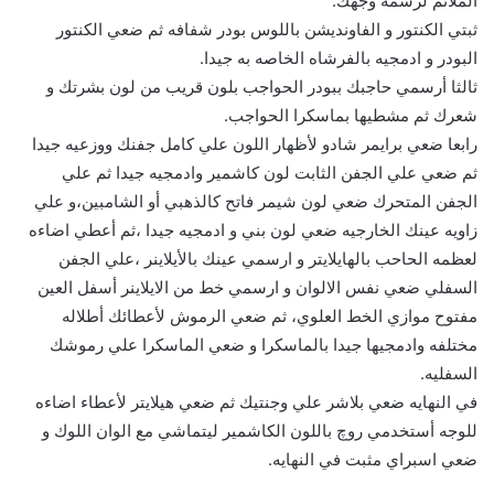
الملائم لرسمه وجهك.
ثبتي الكنتور و الفاونديشن باللوس بودر شفافه ثم ضعي الكنتور
البودر و ادمجيه بالفرشاه الخاصه به جيدا.
ثالثا أرسمي حاجبك ببودر الحواجب بلون قريب من لون بشرتك و
شعرك ثم مشطيها بماسكرا الحواجب.
رابعا ضعي برايمر شادو لأظهار اللون علي كامل جفنك ووزعيه جيدا
ثم ضعي علي الجفن الثابت لون كاشمير وادمجيه جيدا ثم علي
الجفن المتحرك ضعي لون شيمر فاتح كالذهبي أو الشامبين،و علي
زاويه عينك الخارجيه ضعي لون بني و ادمجيه جيدا ،ثم أعطي اضاءه
لعظمه الحاحب بالهايلايتر و ارسمي عينك بالأيلاينر ،علي الجفن
السفلي ضعي نفس الالوان و ارسمي خط من الايلاينر أسفل العين
مفتوح موازي الخط العلوي، ثم ضعي الرموش لأعطائك أطلاله
مختلفه وادمجيها جيدا بالماسكرا و ضعي الماسكرا علي رموشك
السفليه.
في النهايه ضعي بلاشر علي وجنتيك ثم ضعي هيلايتر لأعطاء اضاءه
للوجه أستخدمي روچ باللون الكاشمير ليتماشي مع الوان اللوك و
ضعي اسبراي مثبت في النهايه.