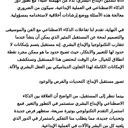
أداة لتمكين الإبداع البشري، بدلاً من الهيمنة عليه؟ مع تطور دور
الذكاء الاصطناعي في العملية الإبداعية، سيكون من الضروري
معالجة هذه الأسئلة ووضع إرشادات أخلاقية لاستخدامه بمسؤولية.
في النهاية، تقدم لنا تفاعلات الذكاء الاصطناعي مع الفن والموسيقى
والتصميم لمحة عن المستقبل المثير الذي يمكن أن ينشأ عندما
تتقارب التكنولوجيا والإبداع البشري. إنه مستقبل يتسم بإمكانات لا
حدود لها للتعبير والابتكار، حيث تصبح حدود ما هو ممكن مجرد نقطة
انطلاق للخيال. حان الوقت لنحتضن هذا المستقبل ونستكشف
الإمكانات الكاملة لهذا التعاون الديناميكي بين العقل البشري والآلة.
تصور مستقبل الإبداع: التحديات والفرص والوعود
بينما ننظر إلى المستقبل، من الواضح أن العلاقة بين الذكاء
الاصطناعي والإبداع البشري ستستمر في التطور والتغير. فمع
استمرار التقدم التكنولوجي بوتيرة سريعة، ستظهر فرص جديدة
وتحديات جديدة، مما يتطلب منا التفكير باستمرار في الدور الذي
يلعبه كل من البشر والآلات في العملية الإبداعية.