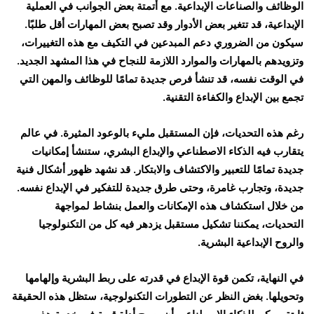
الوظائف والصناعات الإبداعية. مع أتمتة بعض الجوانب في العملية
الإبداعية، قد تتغير بعض الأدوار وقد تصبح بعض المهارات أقل طلبًا.
سيكون من الضروري دعم المبدعين في التكيف مع هذه التغييرات،
وتزويدهم بالمهارات والموارد اللازمة للنجاح في هذا المشهد الجديد.
في الوقت نفسه، قد تنشأ فرص جديدة تمامًا للوظائف والمهن التي
تجمع بين الإبداع والكفاءة التقنية.
رغم هذه التحديات، فإن المستقبل مليء بالوعود المثيرة. في عالم
يتقارب فيه الذكاء الاصطناعي والإبداع البشري، ستنشأ إمكانيات
جديدة تمامًا للتعبير والاكتشاف والابتكار. قد نشهد ظهور أشكال فنية
جديدة، وتجارب غامرة، وحتى طرق جديدة للتفكير في الإبداع نفسه.
من خلال استكشاف هذه الإمكانات والعمل بنشاط لمواجهة
التحديات، يمكننا تشكيل مستقبل يزدهر فيه كل من التكنولوجيا
والروح الإبداعية البشرية.
في النهاية، تكمن قوة الإبداع في قدرته على ربط البشرية وإلهامها
وتحويلها. بغض النظر عن التطورات التكنولوجية، ستظل هذه الحقيقة