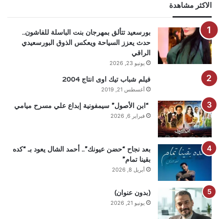
الاكثر مشاهدة
بورسعيد تتألق بمهرجان بنت الباسلة للفاشون..
حدث يعزز السياحة ويعكس الذوق البورسعيدي
الراقي
يونيو 23, 2026
فيلم شباب تيك اوى انتاج 2004
أغسطس 21, 2019
“ابن الأصول” سيمفونية إبداع علي مسرح ميامي
فبراير 6, 2026
بعد نجاح “حضن عيونك”.. أحمد الشال يعود بـ “كده
بقينا تمام”
أبريل 8, 2026
(بدون عنوان)
يونيو 21, 2026