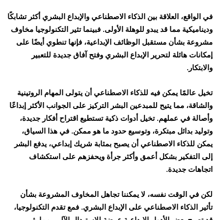
في الواقع، العلاقة بين الذكاء الاصطناعي والإبداع البشري أكثر تشابكًا
وديناميكية مما قد يبدو للوهلة الأولى. فبينما تثير التكنولوجيا مخاوف
مشروعة بشأن مستقبل الوظائف الإبداعية، فإنها تنطوي أيضًا على
إمكانات هائلة لتحرير الإبداع البشري وفتح آفاق جديدة للتعبير
والابتكار.
تخيل عالمًا يمكن فيه للذكاء الاصطناعي أن يتولى المهام الروتينية
والشاقة، مما يتيح للمبدعين البشر التركيز على الجوانب الأكثر إبداعًا
وأصالة في عملهم. تخيل أدوات ذكية تستطيع اقتراح أفكار جديدة،
وتوليد بدائل مبتكرة، وتوسيع حدود ما هو ممكن. في هذا السياق،
يمكن للذكاء الاصطناعي أن يصبح بمثابة شريك إبداعي، يدفع البشر
إلى التفكير بشكل أعمق وأكثر جرأة ويحفزهم على استكشاف
اتجاهات جديدة.
لكن في الوقت نفسه، لا يمكننا تجاهل المخاوف المشروعة بشأن
تأثير الذكاء الاصطناعي على الإبداع البشري. فمع تقدم التكنولوجيا،
قد تصبح بعض الأدوار الإبداعية عرضة للاستبدال الآلي، مما يثير