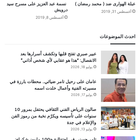
عبلة الهوارى ضد ( محمد رمضان )
نسمة عبد العزيز على مسرح سيد
درويش
أغسطس 31, 2019
أغسطس 8, 2019
احدث الموضوعات
عبير صبري تفتح قلبها وتكشف أسرارها بعد
الانفصال: “هذا هو عقابي لأي شخص أذاني”
يوليو 18, 2026
عامان على رحيل تامر ضيائي.. محطات بارزة في
مسيرته الفنية وأعمال خلدت اسمه
يوليو 17, 2026
صالون الرياض الفني الثقافي يحتفل بمرور 10
سنوات على تأسيسه ويكرّم نخبة من رموز الفن
والإعلام في جدة
يوليو 13, 2026
تامر حسني في احتفالية «100 مليون شكرا»: