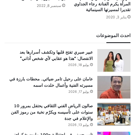
المرأة يكرم الفنانة رجاء الجداوي
سبتمبر 8, 2022
تقديرا لمسيرتها السينمائية
يناير 3, 2020
احدث الموضوعات
عبير صبري تفتح قلبها وتكشف أسرارها بعد
الانفصال: “هذا هو عقابي لأي شخص أذاني”
يوليو 18, 2026
عامان على رحيل تامر ضيائي.. محطات بارزة في
مسيرته الفنية وأعمال خلدت اسمه
يوليو 17, 2026
صالون الرياض الفني الثقافي يحتفل بمرور 10
سنوات على تأسيسه ويكرّم نخبة من رموز الفن
والإعلام في جدة
يوليو 13, 2026
تامر حسني في احتفالية «100 مليون شكرا»: