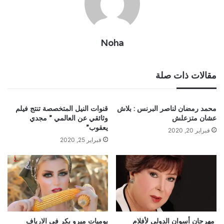
Noha
مقالات ذات صلة
محمد رمضان لناصر البرنس : بلاش
قنوات النيل المتخصصة تنتج فيلم
عشان متزعلش
وثائقي عن العالمي ” مجدي
يعقوب”
فبراير 20, 2020
فبراير 25, 2020
مهرجان أسوان الدولي لأفلام
يوميات ميرو بكر فى الارياف