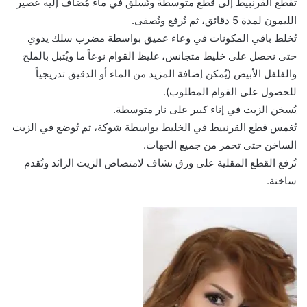
تقطع القرنبيط إلى قطع متوسطة وتُسلق في ماء مُضاف إليه عصير
الليمون لمدة 5 دقائق، ثم تُرفع وتُصفى.
تُخلط باقي المكونات في وعاء عميق بواسطة مضرب سلك يدوي
حتى نحصل على خليط متجانس، غليظ القوام نوعاً ما ويُتبل بالملح
والفلفل الأبيض (يُمكن إضافة المزيد من الماء أو الدقيق تدريجياً
للحصول على القوام المطلوب).
يُسخن الزيت في إناء كبير على نار متوسطة.
تُغمس قطع القرنبيط في الخليط بواسطة شوكة، ثم تُوضع في الزيت
الساخن حتى تحمر من جميع الجهات.
تُرفع القطع المقلية على ورق نشاف لامتصاص الزيت الزائد وتُقدم
ساخنة.