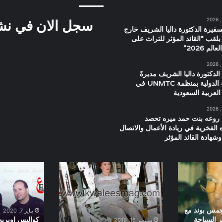
سجل الان في نشرت
سفيرة الدكتورة داليا الشريف خارج
بلقب “القائد المؤثر للتراث على
م 2026”
الدكتورة داليا الشريف مديرةً
للعلاقات الدولية بمنظمة UNMTC في
العربية السعودية
 روعه بنت حمد ميره تحصد
ه الفخرية في ريادة الأعمال والاتصال
شهادة القائد المؤثر
لبلبة
كواليس
اوبريت
القدس
هترجع
لنا
جمس بوند مع
يناير 7, 2020
سنة
ر السياحة
كواليس اوبريت
سبتمبر 16, 2019