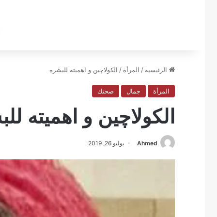
الرئيسية
/
المرأة
/
الكولاچين و اهميته للبشره
المرأة
جمال
صحتك
الكولاچين و اهميته لل
Ahmed
يوليو 26, 2019