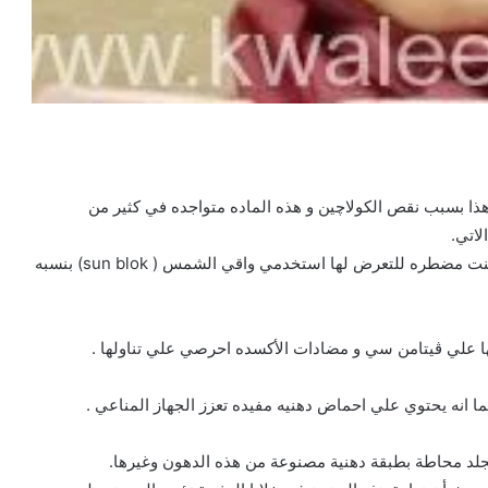
ذا بسبب نقص الكولاچين و هذه الماده متواجده في كثير من
لاتي.
1 : ابتعدي عن اشعه الشمس الضاره في وقت الذروه و إن كنت مضطره للتعرض لها استخدمي واقي الشمس ( sun blok) بنسبه
وائها علي ڤيتامن سي و مضادات الأكسده احرصي علي تناولها .
ما انه يحتوي علي احماض دهنيه مفيده تعزز الجهاز المناعي .