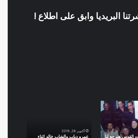
نا البريديا وابق على اطلاع !
عمرو
دياب
والشاب
خالد
اثناء
أكتوبر 28, 2019
اغنية
 القدس هترجع لنا
عمرو دياب والشاب خالد اثناء