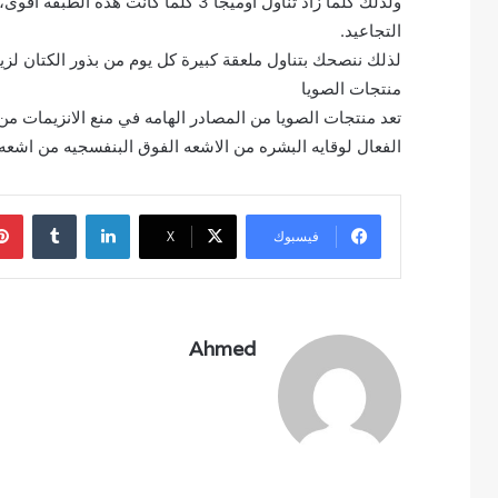
ولذلك كلما زاد تناول أوميجا 3 كلما ك
التجاعيد.
لذلك ننصحك بتناول ملعقة كبيرة كل يوم من بذور الكتان لزياد
منتجات الصويا
تعد منتجات الصويا من المصادر الهامه في منع الانزيمات م
الفعال لوقايه البشره من الاشعه الفوق البنفسجيه من اشع
لينكدإن
فيسبوك
‫X
Ahmed