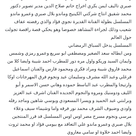
صبري تاليف ايمن بكري اخراج حاتم صلاح الدين مدير تصوير دكتور
محمد شفيق انتاج شركتي الكينيج وماندو بلال صبري وعمرو ماندو
المسلسل بطولة الفنانة القديرة نجوي فؤاد والذي رفضته عفاف
شعيب وذلك لجراءة المشاهد خصوصا وهو يحكي قصة راقصة تجولت
حول العالم
المسلسل يدخل السباق الرمضاني
ومن ابطاله سعد الصغير ومصطفي ابو سريع وعمرو رمزي وشمس
وايمان السيد وريكو واول مره دور للمطرب احمد شيبة وايضا كلا من
محمد فاروق شيبة ومراد فكري ومحمود فارس والفنان اسماعيل
فرغلي وعبد الله مشرف وسليمان عيد ونجوم فرق المهرجانات اوكا
وارتيجا والمطرب عبد الباسط حموده وهاني حسن الاسمر و أبو
الليف ودومنيك ومروه والنجوم الجديده الفنان اشرف عبد العزيز
وبرلنتي عبد الحميد و ويسرا المسعودي وبوسي شاهين وماجد رفله
واودي وضيوف الشرف محمد نور فرقه واما وشيماء سيف وعلاء
مرسي ونجوم مسرح مصر اوس اوس المسلسل قد قرر المنتجين
بلال صبري وعمرو ماندو علي التعاقد مع بيومي فؤاد او محمد ثروت
وايضا احمد حلاوة او سامي مغاروي