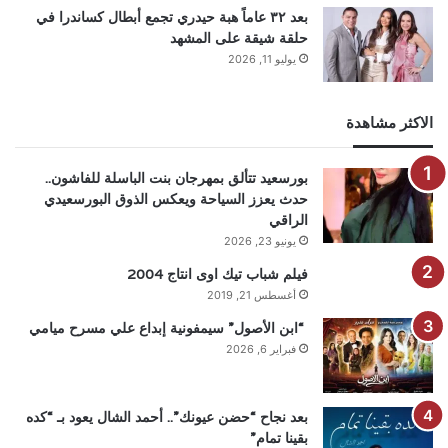
بعد ٣٢ عاماً هبة حيدري تجمع أبطال كساندرا في
حلقة شيقة على المشهد
يوليو 11, 2026
الاكثر مشاهدة
بورسعيد تتألق بمهرجان بنت الباسلة للفاشون..
حدث يعزز السياحة ويعكس الذوق البورسعيدي
الراقي
يونيو 23, 2026
فيلم شباب تيك اوى انتاج 2004
أغسطس 21, 2019
“ابن الأصول” سيمفونية إبداع علي مسرح ميامي
فبراير 6, 2026
بعد نجاح “حضن عيونك”.. أحمد الشال يعود بـ “كده
بقينا تمام”