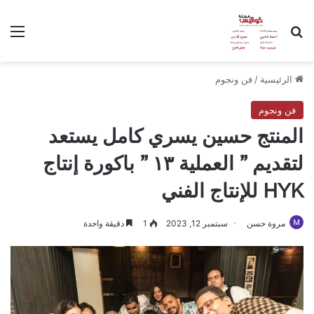
بحث عن
الق
الرئيسية
/
فن ونجوم
فن ونجوم
المنتج حسين يسري كامل يستعد
لتقديم ” العملية ١٣ ” باكورة إنتاج
HYK للإنتاج الفني
مروة حسن
سبتمبر 12, 2023
1
دقيقة واحدة