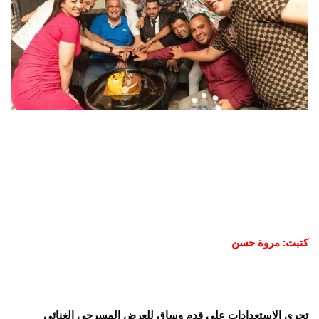
كتبت: مروة حسن
تجري الإستعدادات علي قدم وساق للعرض المسرحي الغنائي