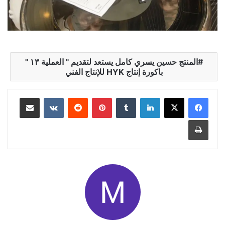
المنتج حسين يسري كامل يستعد لتقديم " العملية ١٣ "
باكورة إنتاج HYK للإنتاج الفني
لينكدإن
بينتيريست
مشاركة عبر البريد
طباعة