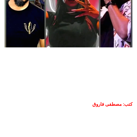
كتب: مصطفى فاروق