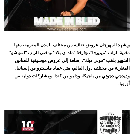
ويشهد المهرجان عروض غنائية من مختلف المدن المغربية، منها
مغنية الراب “مينيرفا”، وفرقة “ماد ان بلاد” ومغني الراب “لموتشو”
الشهير بلقب “موبي ديك”، إضافة إلى عروض موسيقية للفنانين
المغاربة من مختلف دول العالم، مثل عماد مايسترو من إسبانيا،
وديدجي دجوتي من بلجيكا، ودامو من كندا، ومشاركات دولية من
أوروبا.