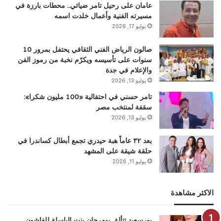
عامان على رحيل تامر ضيائي.. محطات بارزة في
مسيرته الفنية وأعمال خلدت اسمه
يوليو 17, 2026
صالون الرياض الفني الثقافي يحتفل بمرور 10
سنوات على تأسيسه ويكرّم نخبة من رموز الفن
والإعلام في جدة
يوليو 13, 2026
تامر حسني في احتفالية «100 مليون شكرا»:
سقفة لمنتخب مصر
يوليو 13, 2026
بعد ٣٢ عاماً هبة حيدري تجمع أبطال كساندرا في
حلقة شيقة على المشهد
يوليو 11, 2026
الاكثر مشاهدة
بورسعيد تتألق بمهرجان بنت الباسلة للفاشون..