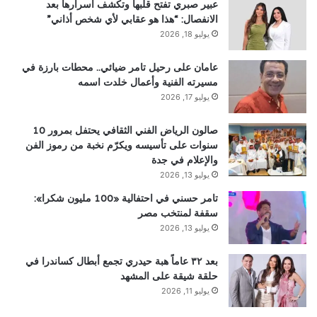
عبير صبري تفتح قلبها وتكشف أسرارها بعد
الانفصال: “هذا هو عقابي لأي شخص أذاني”
يوليو 18, 2026
عامان على رحيل تامر ضيائي.. محطات بارزة في
مسيرته الفنية وأعمال خلدت اسمه
يوليو 17, 2026
صالون الرياض الفني الثقافي يحتفل بمرور 10
سنوات على تأسيسه ويكرّم نخبة من رموز الفن
والإعلام في جدة
يوليو 13, 2026
تامر حسني في احتفالية «100 مليون شكرا»:
سقفة لمنتخب مصر
يوليو 13, 2026
بعد ٣٢ عاماً هبة حيدري تجمع أبطال كساندرا في
حلقة شيقة على المشهد
يوليو 11, 2026