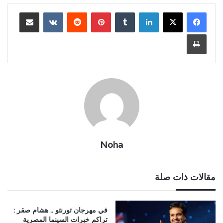
لينكدإن
بينتيريست
مشاركة عبر البريد
طباعة
Noha
مقالات ذات صلة
في مهرجان تورنتو .. هشام صقر :
تراكم خبرات السينما المصرية