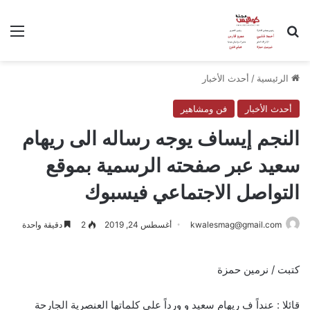
بحث عن
الق
الرئيسية
/
أحدث الأخبار
أحدث الأخبار
فن ومشاهير
النجم إيساف يوجه رساله الى ريهام
سعيد عبر صفحته الرسمية بموقع
التواصل الاجتماعي فيسبوك
kwalesmag@gmail.com
أغسطس 24, 2019
2
دقيقة واحدة
كتبت / نرمين حمزة
قائلا : عنداً ف ريهام سعيد و ورداً علي كلماتها العنصرية الجارحة