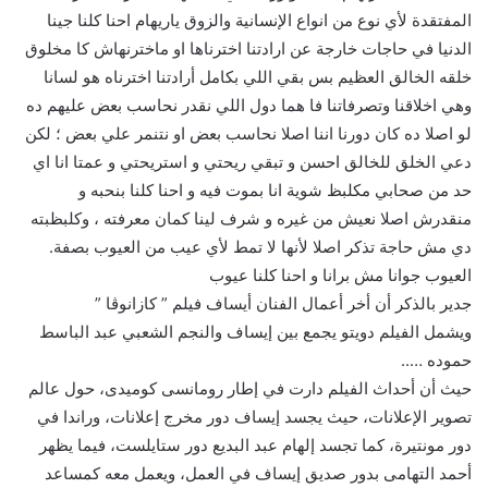
المفتقدة لأي نوع من انواع الإنسانية والزوق ياريهام احنا كلنا جينا
الدنيا في حاجات خارجة عن ارادتنا اخترناها او ماخترنهاش كا مخلوق
خلقه الخالق العظيم بس بقي اللي بكامل أرادتنا اخترناه هو لسانا
وهي اخلاقنا وتصرفاتنا فا هما دول اللي نقدر نحاسب بعض عليهم ده
لو اصلا ده كان دورنا اننا اصلا نحاسب بعض او نتنمر علي بعض ؛ لكن
دعي الخلق للخالق احسن و تبقي ريحتي و استريحتي و عمتا انا اي
حد من صحابي مكلبظ شوية انا بموت فيه و احنا كلنا بنحبه و
منقدرش اصلا نعيش من غيره و شرف لينا كمان معرفته ، وكلبظبته
دي مش حاجة تذكر اصلا لأنها لا تمط لأي عيب من العيوب بصفة.
العيوب جوانا مش برانا و احنا كلنا عيوب
جدير بالذكر أن أخر أعمال الفنان أيساف فيلم ” كازانوڤا ”
ويشمل الفيلم دويتو يجمع بين إيساف والنجم الشعبي عبد الباسط
حموده …..
حيث أن أحداث الفيلم دارت في إطار رومانسى كوميدى، حول عالم
تصوير الإعلانات، حيث يجسد إيساف دور مخرج إعلانات، وراندا في
دور مونتيرة، كما تجسد إلهام عبد البديع دور ستايلست، فيما يظهر
أحمد التهامى بدور صديق إيساف في العمل، ويعمل معه كمساعد