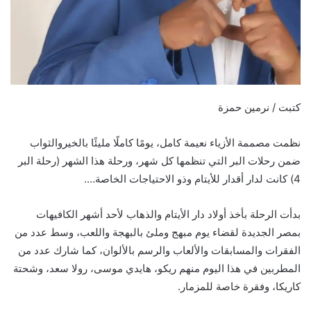
كتبت / نرمين حمزة
نظمت مصممة الأزياء نعيمة كامل، يومًا كاملًا مليئًا بالخيروالثواب
ضمن رحلات البر التي تنظمها كل شهر، ورحلة هذا الشهر (رحلة البر
4) كانت لدار أقدار للأيتام وذو الاحتياجات الخاصة….
بدأت الرحلة بأخذ أولاد دار الأيتام والذهاب لأحد أشهر الكافيهات
بمصر الجديدة لقضاء يوم مبهج وملئ بالبهجة واللعب، وسط عدد من
الفقرات والمسابقات والألعاب والرسم بالألوان، كما شارك عدد من
المطربين في هذا اليوم منهم ريكو، هايدي موسى، رولا سعد، وشحتة
كاريكا، وفقرة خاصة للمزمار.