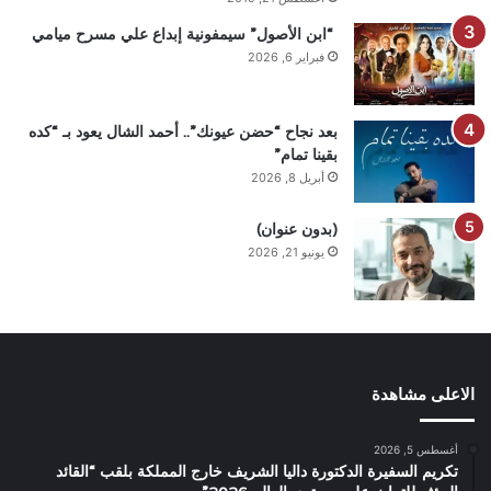
“ابن الأصول” سيمفونية إبداع علي مسرح ميامي
فبراير 6, 2026
بعد نجاح “حضن عيونك”.. أحمد الشال يعود بـ “كده
بقينا تمام”
أبريل 8, 2026
(بدون عنوان)
يونيو 21, 2026
الاعلى مشاهدة
أغسطس 5, 2026
تكريم السفيرة الدكتورة داليا الشريف خارج المملكة بلقب “القائد