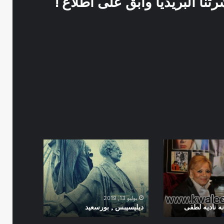
نا البريديا وابق على اطلاع !
ديليسيبس
,
بورسعيد
يوليو 13, 2019
نه ناديه لطفى
ديليسيبس , بورسعيد