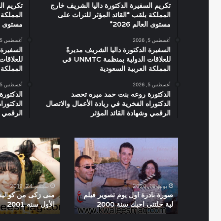
تكريم السفيرة الدكتورة داليا الشريف خارج
تكريم ال
المملكة بلقب “القائد المؤثر للتراث على
المملكة 
مستوى العالم 2026”
مستوى العال
أغسطس 5, 2026
أغسطس 5, 2026
السفيرة الدكتورة داليا الشريف مديرةً
السفيرة 
للعلاقات الدولية بمنظمة UNMTC في
المملكة العربية السعودية
المملكة 
أغسطس 5, 2026
أغسطس 5, 2026
الدكتورة روعه بنت حمد ميره تحصد
الدكتورة
الدكتوراه الفخرية في ريادة الأعمال والاتصال
الدكتورا
الرقمي وشهادة القائد المؤثر
الرقمي و
صورة
منى
نادرة
زكى
اول
من
يوم
كواليس
تصوير
فيلم
يونيو 18, 2020
سبتمبر 24, 2019
فيلم
الحب
صورة نادرة اول يوم تصوير فيلم
منى زكى من كوالي
لية خلتنى احبك سنة 2000
الأول سنه 2001
لية
الأول
خلتنى
سنه