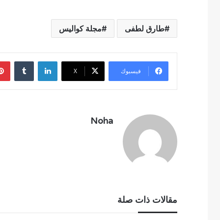
طارق لطفى
مجلة كواليس
لينكدإن
فيسبوك
‫X
Noha
مقالات ذات صلة