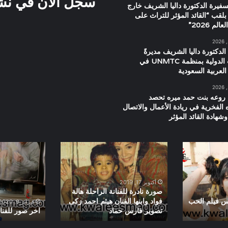
سجل الان في نشرت
سفيرة الدكتورة داليا الشريف خارج
بلقب “القائد المؤثر للتراث على
م 2026”
الدكتورة داليا الشريف مديرةً
للعلاقات الدولية بمنظمة UNMTC في
العربية السعودية
 روعه بنت حمد ميره تحصد
ه الفخرية في ريادة الأعمال والاتصال
شهادة القائد المؤثر
صورة
اخر
نادرة
صور
للفنانة
للفنانه
الراحلة
ناديه
أكتوبر 17, 2019
هالة
لطفى
صورة نادرة للفنانة الراحلة هالة
فواد
س فيلم الحب
فواد وابنها الفنان هيثم احمد زكى
فبراير 9, 2020
تصوير فارس حماد
اخر صور للفنا
وابنها
الفنان