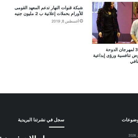
شبكة قنوات النهار تدعم المعهد القومى
للأورام بحملات إعلانية ب 2 مليون جنيه
أغسطس 8, 2019
انطلاق الدورة 38 لمهرجان الدوحة
ض تنافسية ورؤى إبداعية
قافي
وضوعات
سجل في نشرتنا البريدية