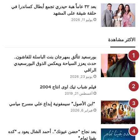
بعد ٣٢ عاماً هبة حيدري تجمع أبطال كساندرا في
حلقة شيقة على المشهد
يوليو 11, 2026
الاكثر مشاهدة
بورسعيد تتألق بمهرجان بنت الباسلة للفاشون..
حدث يعزز السياحة ويعكس الذوق البورسعيدي
الراقي
يونيو 23, 2026
فيلم شباب تيك اوى انتاج 2004
أغسطس 21, 2019
“ابن الأصول” سيمفونية إبداع علي مسرح ميامي
فبراير 6, 2026
بعد نجاح “حضن عيونك”.. أحمد الشال يعود بـ “كده
بقينا تمام”