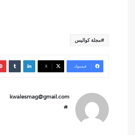
مجلة كواليس
لينكدإن
فيسبوك
‫X
kwalesmag@gmail.com
موقع
الويب