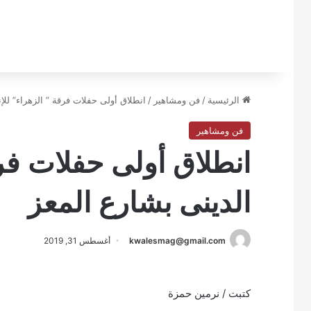
الرئيسية
/
فن ومشاهير
/
انطلاق أولى حفلات فرقة ” الزهراء” للإ
فن ومشاهير
انطلاق أولى حفلات فرق
الدينى بشارع المعز
kwalesmag@gmail.com
أغسطس 31, 2019
كتبت / نرمين حمزة