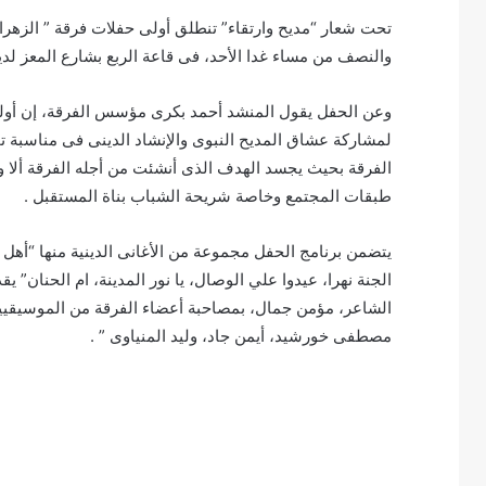
تحت شعار “مديح وارتقاء” تنطلق أولى حفلات فرقة ” الزهراء”
والنصف من مساء غدا الأحد، فى قاعة الربع بشارع المعز لدي
وعن الحفل يقول المنشد أحمد بكرى مؤسس الفرقة، إن أولى حف
لمشاركة عشاق المديح النبوى والإنشاد الدينى فى مناسبة ت
الفرقة بحيث يجسد الهدف الذى أنشئت من أجله الفرقة ألا و
طبقات المجتمع وخاصة شريحة الشباب بناة المستقبل .
يتضمن برنامج الحفل مجموعة من الأغانى الدينية منها “أهل 
الجنة نهرا، عيدوا علي الوصال، يا نور المدينة، ام الحنان”
الشاعر، مؤمن جمال، بمصاحبة أعضاء الفرقة من الموسيقي
مصطفى خورشيد، أيمن جاد، وليد المنياوى ” .