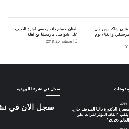
 هاني شاكر بمهرجان
الفنان حسام داغر يقضى اجازة الصيف
موسيقي و الغناء يوم
على شواطى مارسيليا مع اهلة
أغسطس 20, 2019
وضوعات
سجل في نشرتنا البريدية
سجل الان في نشرت
سفيرة الدكتورة داليا الشريف خارج
بلقب “القائد المؤثر للتراث على
م 2026”