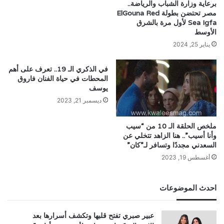
برعاية وزارة الشباب والرياضة..
مصر تحتضن بطولة ElGouna Red
Sea Igfa لأول مرة بالشرق
الأوسط
يناير 25, 2024
في الذكري الـ 19.. تعرف على أهم
المحطات في حياة الفنان فاروق
يوسف
ديسمبر 21, 2023
ملخص الحلقة الـ 10 من “سيب
وأنا أسيب”.. هنا الزاهد تتخلي عن
السعدني مجددًا وتسافر لـ”كان”
أغسطس 19, 2023
احدث الموضوعات
عبير صبري تفتح قلبها وتكشف أسرارها بعد