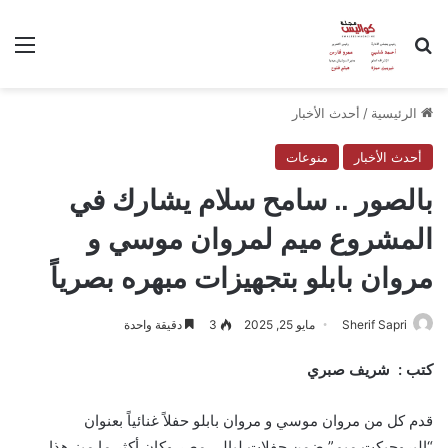
بحث عن
الق
الرئيسية
/
أحدث الأخبار
أحدث الأخبار
منوعات
بالصور .. سامح سلام يشارك في
المشروع ميم لمروان موسي و
مروان بابلو بتجهيزات مبهره بصرياً
Sherif Sapri
مايو 25, 2025
3
دقيقة واحدة
كتب : شريف صبري
قدم كل من مروان موسي و مروان بابلو حفلاً غنائياً بعنوان
“البروجيكت ميم” ضمن حفلات ليالي مصر وكان أكثر ما ميز هذا